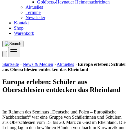
Goldberg-Haynauer Heimatnachrichten
Aktuelles
Termine
Newsletter
Kontakt
Shop
Warenkorb
Startseite
›
News & Medien
›
Aktuelles
›
Europa erleben: Schüler
aus Oberschlesien entdecken das Rheinland
Europa erleben: Schüler aus
Oberschlesien entdecken das Rheinland
Im Rah­men des Semi­nars „Deut­sche und Polen – Euro­päi­sche
Nach­bar­schaft“ war eine Grup­pe von Schü­le­rin­nen und Schü­lern
aus Ober­schle­si­en vom 15. bis 20. März zu Gast im Rhein­land. Die
Lei­tung lag in den bewähr­ten Hän­den von Joa­chim Kar­wo­c­zik und