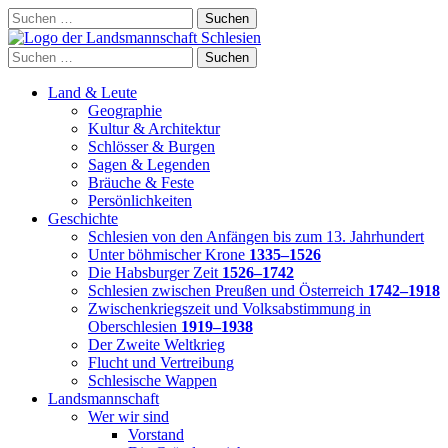
Skip
Suchen
to
nach:
content
Suchen
nach:
Land & Leute
Geographie
Kultur & Architektur
Schlösser & Burgen
Sagen & Legenden
Bräuche & Feste
Persönlichkeiten
Geschichte
Schlesien von den Anfängen bis zum 13. Jahrhundert
Unter böhmischer Krone
1335–1526
Die Habsburger Zeit
1526–1742
Schlesien zwischen Preußen und Österreich
1742–1918
Zwischenkriegszeit und Volksabstimmung in
Oberschlesien
1919–1938
Der Zweite Weltkrieg
Flucht und Vertreibung
Schlesische Wappen
Landsmannschaft
Wer wir sind
Vorstand