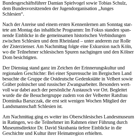
Bun­des­ge­schäfts­füh­rer Dami­an Spiel­vo­gel sowie Tobi­as Schulz,
dem Bun­des­vor­sit­zen­den der Jugend­or­ga­ni­sa­ti­on „Jun­ges
Schlesien“.
Nach der Anrei­se und einem ers­ten Ken­nen­ler­nen am Sonn­tag star­
te­te am Mon­tag das inhalt­li­che Pro­gramm: Im Fokus stan­den span­
nen­de Ein­bli­cke in die gemein­sa­men his­to­ri­schen Ver­bin­dun­gen
zwi­schen Schle­si­en und dem Rhein­land – unter ande­rem zur Rol­le
der Zis­ter­zi­en­ser. Am Nach­mit­tag folg­te eine Exkur­si­on nach Köln,
wo die Teil­neh­mer schle­si­schen Spu­ren nach­gin­gen und den Köl­ner
Dom besichtigten.
Der Diens­tag stand ganz im Zei­chen der Erin­ne­rungs­kul­tur und
regio­na­len Geschich­te: Bei einer Spu­ren­su­che im Ber­gi­schen Land
besuch­te die Grup­pe die Ost­deut­sche Gedenk­stät­te in Vel­bert sowie
Grä­ber pol­ni­scher und rus­si­scher Zwangs­ar­bei­ter. Beson­ders wert­
voll war dabei auch der per­sön­li­che Aus­tausch vor Ort. Beglei­tet
wur­de die die Besu­cher­grup­pe zudem von der Vel­ber­ter Rats­frau
Domi­ni­ka Barszc­zak, die erst seit weni­gen Wochen Mit­glied der
Lands­mann­schaft Schle­si­en ist.
Am Nach­mit­tag ging es wei­ter ins Ober­schle­si­sches Lan­des­mu­se­um
in Ratin­gen, wo die Teil­neh­mer im Rah­men einer Füh­rung durch
Muse­ums­di­rek­tor Dr. David Skra­ba­nia tie­fe­re Ein­bli­cke in die
Geschich­te und Kul­tur ihrer Hei­mat­re­gi­on erhielten.