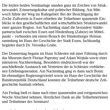
Die letz­ten bei­den Semi­nar­ta­ge stan­den ganz im Zei­chen von Struk­
tur­wan­del, Erin­ne­rungs­kul­tur und poli­ti­scher Bil­dung. Am Mitt­
woch führ­te der Weg ins Ruhr­ge­biet: Bei der Besich­ti­gung der
Zeche Zoll­ver­ein in Essen erhiel­ten die Teil­neh­mer span­nen­de Ein­
bli­cke in den gesell­schaft­li­chen und wirt­schaft­li­chen Struk­tur­wan­del
einer gan­zen Regi­on. Am Nach­mit­tag stand die beson­de­re Städ­te­
part­ner­schaft zwi­schen Essen und Hin­den­burg (Zabrze) im Mit­tel­
punkt – ver­bun­den mit einem Besuch der Hin­den­bur­ger Hei­mat­
samm­lung im Haus der Geschich­te der Stadt Essen, fach­kun­dig
beglei­tet durch Dr. Vero­ni­ka Grabe.
Der Don­ners­tag begann im Haus Schle­si­en mit einer Füh­rung durch
das Muse­um durch Flo­ri­an Paprot­ny und Adam Woj­ta­la sowie einer
inten­si­ven Nach­be­rei­tung. Beson­ders ein­drucks­voll war der
anschlie­ßen­de Aus­tausch mit Ver­tre­tern der in Schle­si­en ver­blie­be­
nen Erleb­nis­ge­ne­ra­ti­on. Am Nach­mit­tag ging es dann nach Bonn:
Im ehe­ma­li­gen Regie­rungs­vier­tel sowie im Haus der Geschich­te der
Bun­des­re­pu­blik Deutsch­land konn­ten die Teil­neh­mer deut­sche Zeit­
ge­schich­te haut­nah erleben.
Am Frei­tag hieß es dann nach einer span­nen­den und ereig­nis­rei­chen
Woche Abschied neh­men. Herz­li­chen Dank an alle Teil­neh­me­rin­nen
und Teil­neh­mer des Seminars!