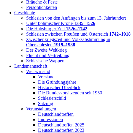
Bräuche & Feste
Persönlichkeiten
Geschichte
Schlesien von den Anfängen bis zum 13. Jahrhundert
Unter böhmischer Krone
1335–1526
Die Habsburger Zeit
1526–1742
Schlesien zwischen Preußen und Österreich
1742–1918
Zwischenkriegszeit und Volksabstimmung in
Oberschlesien
1919–1938
Der Zweite Weltkrieg
Flucht und Vertreibung
Schlesische Wappen
Landsmannschaft
Wer wir sind
Vorstand
Die Gründungsjahre
Historischer Überblick
Die Bundesvorsitzenden seit 1950
Schlesierschild
Satzung
Veranstaltungen
Deutschlandtreffen
Impressionen
Deutschlandtreffen 2025
Deutschlandtreffen 2023