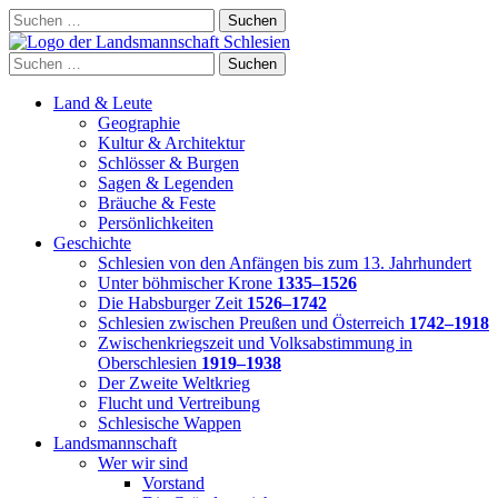
Skip
Suchen
to
nach:
content
Suchen
nach:
Land & Leute
Geographie
Kultur & Architektur
Schlösser & Burgen
Sagen & Legenden
Bräuche & Feste
Persönlichkeiten
Geschichte
Schlesien von den Anfängen bis zum 13. Jahrhundert
Unter böhmischer Krone
1335–1526
Die Habsburger Zeit
1526–1742
Schlesien zwischen Preußen und Österreich
1742–1918
Zwischenkriegszeit und Volksabstimmung in
Oberschlesien
1919–1938
Der Zweite Weltkrieg
Flucht und Vertreibung
Schlesische Wappen
Landsmannschaft
Wer wir sind
Vorstand