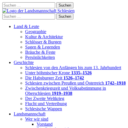
Skip
Suchen
to
nach:
content
Suchen
nach:
Land & Leute
Geographie
Kultur & Architektur
Schlösser & Burgen
Sagen & Legenden
Bräuche & Feste
Persönlichkeiten
Geschichte
Schlesien von den Anfängen bis zum 13. Jahrhundert
Unter böhmischer Krone
1335–1526
Die Habsburger Zeit
1526–1742
Schlesien zwischen Preußen und Österreich
1742–1918
Zwischenkriegszeit und Volksabstimmung in
Oberschlesien
1919–1938
Der Zweite Weltkrieg
Flucht und Vertreibung
Schlesische Wappen
Landsmannschaft
Wer wir sind
Vorstand