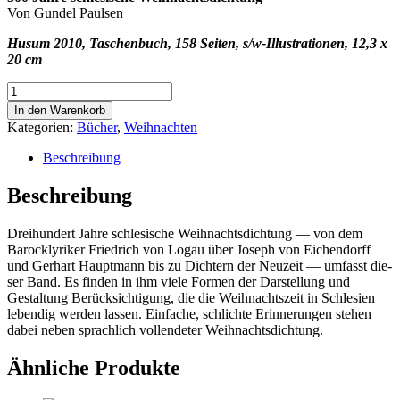
Von Gundel Paulsen
Husum 2010, Taschenbuch, 158 Seiten, s/w-Illustrationen, 12,3 x
20 cm
Weihnachtsgeschichten
aus
In den Warenkorb
Schlesien
Kategorien:
Bücher
,
Weihnachten
Menge
Beschreibung
Beschreibung
Drei­hun­dert Jah­re schle­si­sche Weih­nachts­dich­tung — von dem
Barock­ly­ri­ker Fried­rich von Logau über Joseph von Eichen­dorff
und Ger­hart Haupt­mann bis zu Dich­tern der Neu­zeit — umfasst die­
ser Band. Es fin­den in ihm vie­le For­men der Dar­stel­lung und
Gestal­tung Berück­sich­ti­gung, die die Weih­nachts­zeit in Schle­si­en
leben­dig wer­den las­sen. Ein­fa­che, schlich­te Erin­ne­run­gen ste­hen
dabei neben sprach­lich voll­ende­ter Weihnachtsdichtung.
Ähnliche Produkte