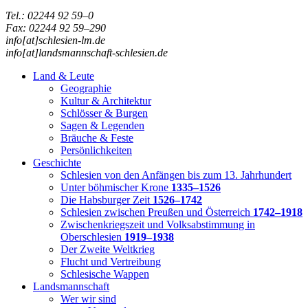
Tel.: 02244 92 59–0
Fax: 02244 92 59–290
info[at]schlesien-lm.de
info[at]landsmannschaft-schlesien.de
Land & Leute
Geographie
Kultur & Architektur
Schlösser & Burgen
Sagen & Legenden
Bräuche & Feste
Persönlichkeiten
Geschichte
Schlesien von den Anfängen bis zum 13. Jahrhundert
Unter böhmischer Krone
1335–1526
Die Habsburger Zeit
1526–1742
Schlesien zwischen Preußen und Österreich
1742–1918
Zwischenkriegszeit und Volksabstimmung in
Oberschlesien
1919–1938
Der Zweite Weltkrieg
Flucht und Vertreibung
Schlesische Wappen
Landsmannschaft
Wer wir sind