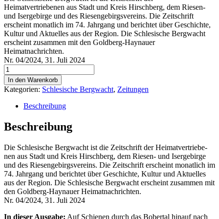
Heimatvertriebenen aus Stadt und Kreis Hirschberg, dem Riesen-
und Isergebirge und des Riesengebirgsvereins. Die Zeitschrift
erscheint monatlich im 74. Jahrgang und berichtet über Geschichte,
Kultur und Aktuelles aus der Region. Die Schlesische Bergwacht
erscheint zusammen mit den Goldberg-Haynauer
Heimatnachrichten.
Nr. 04/2024, 31. Juli 2024
Schlesische
Bergwacht
In den Warenkorb
Nr.
Kategorien:
Schlesische Bergwacht
,
Zeitungen
04/2024
Menge
Beschreibung
Beschreibung
Die Schle­si­sche Berg­wacht ist die Zeit­schrift der Hei­mat­ver­trie­be­
nen aus Stadt und Kreis Hirsch­berg, dem Rie­sen- und Iser­ge­bir­ge
und des Rie­sen­ge­birgs­ver­eins. Die Zeit­schrift erscheint monat­lich im
74. Jahr­gang und berich­tet über Geschich­te, Kul­tur und Aktu­el­les
aus der Regi­on. Die Schle­si­sche Berg­wacht erscheint zusam­men mit
den Gold­berg-Hay­nau­er Heimatnachrichten.
Nr. 04/2024, 31. Juli 2024
In die­ser Aus­ga­be:
Auf Schie­nen durch das Bober­tal hin­auf nach