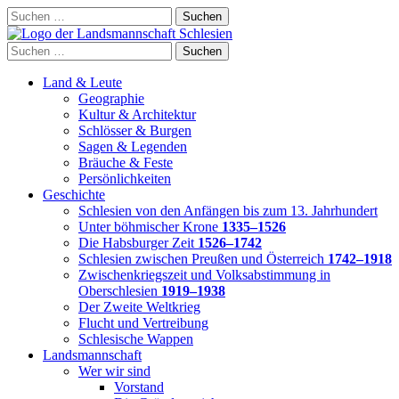
Skip
Suchen
to
nach:
content
Suchen
nach:
Land & Leute
Geographie
Kultur & Architektur
Schlösser & Burgen
Sagen & Legenden
Bräuche & Feste
Persönlichkeiten
Geschichte
Schlesien von den Anfängen bis zum 13. Jahrhundert
Unter böhmischer Krone
1335–1526
Die Habsburger Zeit
1526–1742
Schlesien zwischen Preußen und Österreich
1742–1918
Zwischenkriegszeit und Volksabstimmung in
Oberschlesien
1919–1938
Der Zweite Weltkrieg
Flucht und Vertreibung
Schlesische Wappen
Landsmannschaft
Wer wir sind
Vorstand