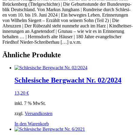
Brü­cken­berg (Titel­ge­schich­te) | Die Geburts­stun­de der Bun­des­re­pu­
blik Deutsch­land. Von Mar­kus Jung­hans | Rund­rei­se durch Schle­si­
en vom 10. bis 19. Juni 2024 | Ein beweg­tes Leben. Erin­ne­run­gen
von Wil­helm Sie­gert – Erzählt von sei­nem Sohn (Teil 2) | Die
Abruz­zen | Der Rübe­zahl steht nun­mehr auch im Harz | Kind­heits­er­
in­ne­run­gen an Agne­ten­dorf | Gru­n­au – wie wir es in Erin­ne­rung
behal­ten … | Herms­dorfs alte Häu­ser | 180 Jah­re evan­ge­li­scher
Fried­hof Nie­der-Schrei­ber­hau […] u.v.m.
Ähnliche Produkte
Schlesische Bergwacht Nr. 02/2024
13,20
€
inkl. 7 % MwSt.
zzgl.
Versandkosten
In den Warenkorb