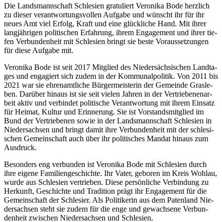
Die Lands­mann­schaft Schle­si­en gra­tu­liert Vero­ni­ka Bode herz­lich
zu die­ser ver­ant­wor­tungs­vol­len Auf­ga­be und wünscht ihr für ihr
neu­es Amt viel Erfolg, Kraft und eine glück­li­che Hand. Mit ihrer
lang­jäh­ri­gen poli­ti­schen Erfah­rung, ihrem Enga­ge­ment und ihrer tie­
fen Ver­bun­den­heit mit Schle­si­en bringt sie bes­te Vor­aus­set­zun­gen
für die­se Auf­ga­be mit.
Vero­ni­ka Bode ist seit 2017 Mit­glied des Nie­der­säch­si­schen Land­ta­
ges und enga­giert sich zudem in der Kom­mu­nal­po­li­tik. Von 2011 bis
2021 war sie ehren­amt­li­che Bür­ger­meis­te­rin der Gemein­de Gras­le­
ben. Dar­über hin­aus ist sie seit vie­len Jah­ren in der Ver­trie­be­nen­ar­
beit aktiv und ver­bin­det poli­ti­sche Ver­ant­wor­tung mit ihrem Ein­satz
für Hei­mat, Kul­tur und Erin­ne­rung. Sie ist Vor­stands­mit­glied im
Bund der Ver­trie­be­nen sowie in der Lands­mann­schaft Schle­si­en in
Nie­der­sach­sen und bringt damit ihre Ver­bun­den­heit mit der schle­si­
schen Gemein­schaft auch über ihr poli­ti­sches Man­dat hin­aus zum
Ausdruck.
Beson­ders eng ver­bun­den ist Vero­ni­ka Bode mit Schle­si­en durch
ihre eige­ne Fami­li­en­ge­schich­te. Ihr Vater, gebo­ren im Kreis Wohl­au,
wur­de aus Schle­si­en ver­trie­ben. Die­se per­sön­li­che Ver­bin­dung zu
Her­kunft, Geschich­te und Tra­di­ti­on prägt ihr Enga­ge­ment für die
Gemein­schaft der Schle­si­er. Als Poli­ti­ke­rin aus dem Paten­land Nie­
der­sach­sen steht sie zudem für die enge und gewach­se­ne Ver­bun­
den­heit zwi­schen Nie­der­sach­sen und Schlesien.