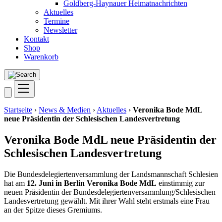
Goldberg-Haynauer Heimatnachrichten
Aktuelles
Termine
Newsletter
Kontakt
Shop
Warenkorb
Startseite
›
News & Medien
›
Aktuelles
›
Veronika Bode MdL
neue Präsidentin der Schlesischen Landesvertretung
Veronika Bode MdL neue Präsidentin der
Schlesischen Landesvertretung
Die Bun­des­de­le­gier­ten­ver­samm­lung der Lands­mann­schaft Schle­si­en
hat am
12. Juni in Ber­lin
Vero­ni­ka Bode MdL
ein­stim­mig zur
neu­en Prä­si­den­tin der Bundesdelegiertenversammlung/Schlesischen
Lan­des­ver­tre­tung gewählt. Mit ihrer Wahl steht erst­mals eine Frau
an der Spit­ze die­ses Gremiums.