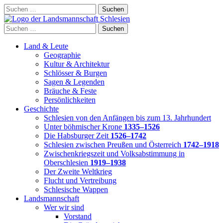
Skip
Suchen
to
nach:
content
Suchen
nach:
Land & Leute
Geographie
Kultur & Architektur
Schlösser & Burgen
Sagen & Legenden
Bräuche & Feste
Persönlichkeiten
Geschichte
Schlesien von den Anfängen bis zum 13. Jahrhundert
Unter böhmischer Krone
1335–1526
Die Habsburger Zeit
1526–1742
Schlesien zwischen Preußen und Österreich
1742–1918
Zwischenkriegszeit und Volksabstimmung in
Oberschlesien
1919–1938
Der Zweite Weltkrieg
Flucht und Vertreibung
Schlesische Wappen
Landsmannschaft
Wer wir sind
Vorstand