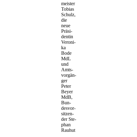
meis­ter
Tobi­as
Schulz,
die
neue
Prä­si­
den­tin
Vero­ni­
ka
Bode
MdL
und
Amts­
vor­gän­
ger
Peter
Bey­er
MdB,
Bun­
des­vor­
sit­zen­
der Ste­
phan
Rauhut