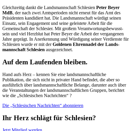
Gleich­zei­tig dankt die Lands­mann­schaft Schle­si­en
Peter Bey­er
MdB
, der nach zwei Amts­pe­ri­oden nicht erneut für das Amt des
Prä­si­den­ten kan­di­diert hat. Die Lands­mann­schaft wür­digt sei­nen
Ein­satz, sein Enga­ge­ment und sei­ne geleis­te­te Arbeit für die
Gemein­schaft der Schle­si­er. Mit gro­ßem Ver­ant­wor­tungs­be­wusst­
sein und viel Herz­blut hat Peter Bey­er die Arbeit der ver­gan­ge­nen
Jah­re geprägt. In Aner­ken­nung und Wür­di­gung sei­ner Ver­diens­te für
Schle­si­en wur­de er mit der
Gol­de­nen Ehren­na­del der Lands­
mann­schaft Schle­si­en
ausgezeichnet.
Auf dem Laufenden bleiben.
Hand aufs Herz – kennen Sie eine landsmannschaftliche
Publikation, die sich nicht in privater Hand befindet, die aber so
ausführlich über landsmannschaftliche Belange, darunter auch über
die Veranstaltungen der landsmannschaftlichen Gruppen, berichtet
wie die „Schlesischen Nachrichten“ ?
Die „Schlesischen Nachrichten“ abonnieren
Ihr Herz schlägt für Schlesien?
Jetzt Mitglied werden