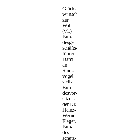
Glück­
wunsch
zur
Wahl:
(v.l.)
Bun­
des­ge­
schäfts­
füh­rer
Dami­
an
Spiel­
vo­gel,
stellv.
Bun­
des­vor­
sit­zen­
der Dr.
Heinz-
Wer­ner
Fle­ger,
Bun­
des­
schatz­