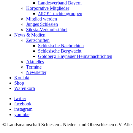
Landesverband Bayern
Korporative Mitglieder
Trachtengruppen
ARGE
Mitglied werden
Junges Schlesien
Silesia-Verkaufsstübel
News & Medien
Zeitschriften
Schlesische Nachrichten
Schlesische Bergwacht
Goldberg-Haynauer Heimatnachrichten
Aktuelles
Termine
Newsletter
Kontakt
Shop
Warenkorb
twitter
facebook
instagram
youtube
© Landsmannschaft Schlesien - Nieder– und Oberschlesien e.V. Alle 