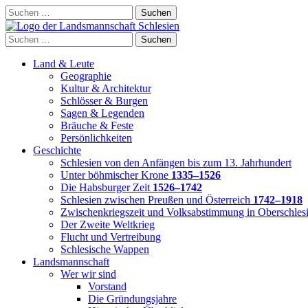
Skip
Suchen
to
nach:
content
Suchen
nach:
Land & Leute
Geographie
Kultur & Architektur
Schlösser & Burgen
Sagen & Legenden
Bräuche & Feste
Persönlichkeiten
Geschichte
Schlesien von den Anfängen bis zum 13. Jahrhundert
Unter böhmischer Krone
1335–1526
Die Habsburger Zeit
1526–1742
Schlesien zwischen Preußen und Österreich
1742–1918
Zwischenkriegszeit und Volksabstimmung in Oberschles
Der Zweite Weltkrieg
Flucht und Vertreibung
Schlesische Wappen
Landsmannschaft
Wer wir sind
Vorstand
Die Gründungsjahre