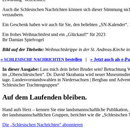
Auch die Schle­si­schen Nach­rich­ten kön­nen sich die­ser Stim­mung nich
verzaubern.
Ein Geschenk haben wir auch für Sie, den belieb­ten „SN-Kalen­der“. Di
Ein fro­hes Weih­nachts­fest und ein „Glück­auf!“ für 2023
Ihr Dami­an Spielvogel
Bild auf der Titel­sei­te:
Weih­nachts­krip­pe in der St. Andre­as-Kir­che i
»
bestel­len
|
» Jetzt auch als e‑P
SCHLESISCHE
NACHRICHTEN
In die­ser Aus­ga­be:
Lass mich dein lie­ber Bru­der sein! Betrach­tung W
im „Ober­schle­si­schen“. Dr. David Skra­ba­nia wird neu­er Muse­ums­di­re
ta­ge. Lan­des­vor­stands­wah­len in Nie­der­sach­sen | Berg­bau und Advent.
Schle­si­scher Trachtengruppen“
Auf dem Laufenden bleiben.
Hand aufs Herz – kennen Sie eine landsmannschaftliche Publikation, d
der landsmannschaftlichen Gruppen, berichtet wie die „Schlesischen 
Die „Schlesischen Nachrichten“ abonnieren