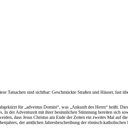
e­se Tat­sa­chen sind sicht­bar: Geschmück­te Stra­ßen und Häu­ser, fast üb
t abge­kürzt für „adven­tus Domi­ni“, was „Ankunft des Herrn“ heißt. Die­s
es. In der Advents­zeit mit ihrer besinn­li­chen Stim­mung berei­ten sich s
nert wer­den, dass Jesus Chris­tus am Ende der Zei­ten ein zwei­tes Mal auf
n­jah­res, der amt­li­chen Jah­res­be­schrei­bung der römisch-katho­li­schen 