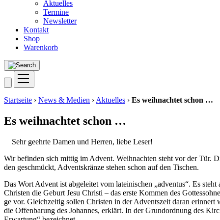
Aktuelles
Termine
Newsletter
Kontakt
Shop
Warenkorb
Startseite
›
News & Medien
›
Aktuelles
›
Es weihnachtet schon …
Es weihnachtet schon …
Sehr geehr­te Damen und Her­ren, lie­be Leser!
Wir befin­den sich mit­tig im Advent. Weih­nach­ten steht vor der Tür. Di
den geschmückt, Advents­krän­ze ste­hen schon auf den Tischen.
Das Wort Advent ist abge­lei­tet vom latei­ni­schen „adven­tus“. Es steh
Chris­ten die Geburt Jesu Chris­ti – das ers­te Kom­men des Got­tes­soh­n
ge vor. Gleich­zei­tig sol­len Chris­ten in der Advents­zeit dar­an erin­
die Offen­ba­rung des Johan­nes, erklärt. In der Grund­ord­nung des Kir­che
Erwar­tung“ bezeichnet.