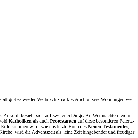
er­all gibt es wie­der Weih­nachts­märk­te. Auch unse­re Woh­nun­gen wer­
e Ankunft bezieht sich auf zwei­er­lei Din­ge: An Weih­nach­ten fei­ern
owohl
Katho­li­ken
als auch
Pro­tes­tan­ten
auf die­se beson­de­ren Fei­er­ta­
 die Erde kom­men wird, wie das letz­te Buch des
Neu­en Tes­ta­men­tes
,
Kir­che, wird die Advents­zeit als „eine Zeit hin­ge­ben­der und freu­di­ger