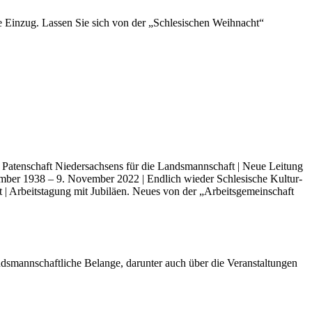
be Ein­zug. Las­sen Sie sich von der „Schle­si­schen Weih­nacht“
Paten­schaft Nie­der­sach­sens für die Lands­mann­schaft | Neue Lei­tung
vem­ber 1938 – 9. Novem­ber 2022 | End­lich wie­der Schle­si­sche Kul­tur­
t | Arbeits­ta­gung mit Jubi­lä­en. Neu­es von der „Arbeits­ge­mein­schaft
andsmannschaftliche Belange, darunter auch über die Veranstaltungen