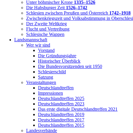
Unter böhmischer Krone
1335–1526
Die Habsburger Zeit
1526–1742
Schlesien zwischen Preußen und Österreich
1742–1918
Zwischenkriegszeit und Volksabstimmung in Oberschles
Der Zweite Weltkrieg
Flucht und Vertreibung
Schlesische Wappen
Landsmannschaft
Wer wir sind
Vorstand
Die Gründungsjahre
Historischer Überblick
Die Bundesvorsitzenden seit 1950
Schlesierschild
Satzung
Veranstaltungen
Deutschlandtreffen
Impressionen
Deutschlandtreffen 2025
Deutschlandtreffen 2023
Das erste digitale Deutschlandtreffen 2021
Deutschlandtreffen 2019
Deutschlandtreffen 2017
Deutschlandtreffen 2015
Landesverbände