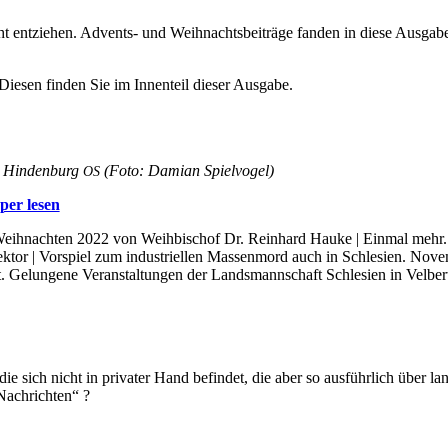
t ent­zie­hen. Advents- und Weih­nachts­bei­trä­ge fan­den in die­se Aus­ga­
e­sen fin­den Sie im Innen­teil die­ser Ausgabe.
n Hin­den­burg
(Foto: Dami­an Spielvogel)
OS
aper lesen
eih­nach­ten 2022 von Weih­bi­schof Dr. Rein­hard Hau­ke | Ein­mal mehr. 
k­tor | Vor­spiel zum indus­tri­el­len Mas­sen­mord auch in Schle­si­en. No
 Gelun­ge­ne Ver­an­stal­tun­gen der Lands­mann­schaft Schle­si­en in Vel­ber
ie sich nicht in privater Hand befindet, die aber so ausführlich über l
Nachrichten“ ?