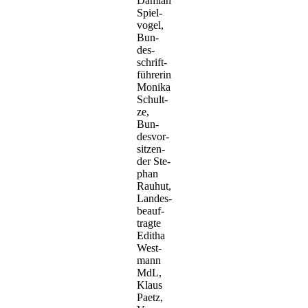
Dami­an
Spiel­
vo­gel,
Bun­
des­
schrift­
füh­re­rin
Moni­ka
Schult­
ze,
Bun­
des­vor­
sit­zen­
der Ste­
phan
Rau­hut,
Lan­des­
be­auf­
trag­te
Edi­tha
West­
mann
MdL,
Klaus
Paetz,