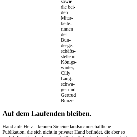
sowie
die bei­
den
Mit­ar­
bei­te­
rin­nen
der
Bun­
des­ge­
schäfts­
stel­le in
Königs­
win­ter,
Cil­ly
Lang­
schwa­
ger und
Ger­trud
Bunzel
Auf dem Laufenden bleiben.
Hand aufs Herz – kennen Sie eine landsmannschaftliche
Publikation, die sich nicht in privater Hand befindet, die aber so