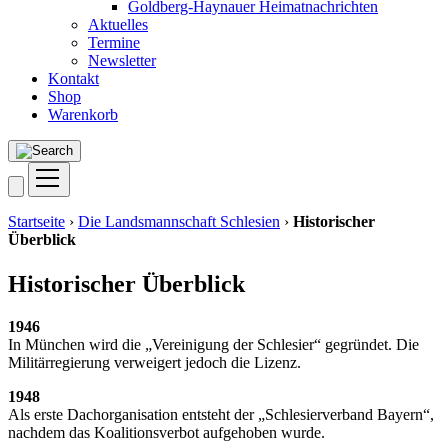
Goldberg-Haynauer Heimatnachrichten
Aktuelles
Termine
Newsletter
Kontakt
Shop
Warenkorb
Startseite
›
Die Landsmannschaft Schlesien
›
Historischer
Überblick
Historischer Überblick
1946
In Mün­chen wird die „Ver­ei­ni­gung der Schle­si­er“ gegrün­det. Die
Mili­tär­re­gie­rung ver­wei­gert jedoch die Lizenz.
1948
Als ers­te Dach­or­ga­ni­sa­ti­on ent­steht der „Schle­si­er­ver­band Bay­ern“,
nach­dem das Koali­ti­ons­ver­bot auf­ge­ho­ben wurde.