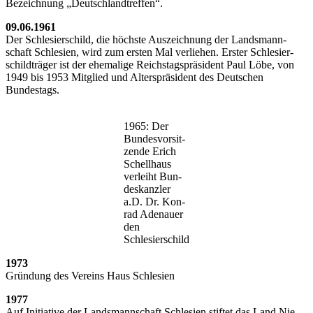
Bezeich­nung „Deutsch­land­tref­fen“.
09.06.1961
Der Schle­si­er­schild, die höchs­te Aus­zeich­nung der Lands­mann­
schaft Schle­si­en, wird zum ers­ten Mal ver­lie­hen. Ers­ter Schle­si­er­
schild­trä­ger ist der ehe­ma­li­ge Reichs­tags­prä­si­dent Paul Löbe, von
1949 bis 1953 Mit­glied und Alters­prä­si­dent des Deut­schen
Bundestags.
1965: Der
Bun­des­vor­sit­
zen­de Erich
Schell­haus
ver­leiht Bun­
des­kanz­ler
a.D. Dr. Kon­
rad Ade­nau­er
den
Schlesierschild
1973
Grün­dung des Ver­eins Haus Schlesien
1977
Auf Initia­ti­ve der Lands­mann­schaft Schle­si­en stif­tet das Land Nie­