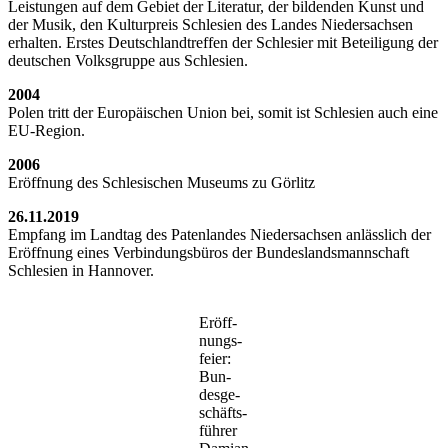
Leis­tun­gen auf dem Gebiet der Lite­ra­tur, der bil­den­den Kunst und
der Musik, den Kul­tur­preis Schle­si­en des Lan­des Nie­der­sach­sen
erhal­ten. Ers­tes Deutsch­land­tref­fen der Schle­si­er mit Betei­li­gung der
deut­schen Volks­grup­pe aus Schlesien.
2004
Polen tritt der Euro­päi­schen Uni­on bei, somit ist Schle­si­en auch eine
EU-Region.
2006
Eröff­nung des Schle­si­schen Muse­ums zu Görlitz
26.11.2019
Emp­fang im Land­tag des Paten­lan­des Nie­der­sach­sen anläss­lich der
Eröff­nung eines Ver­bin­dungs­bü­ros der Bun­des­lands­mann­schaft
Schle­si­en in Hannover.
Eröff­
nungs­
fei­er:
Bun­
des­ge­
schäfts­
füh­rer