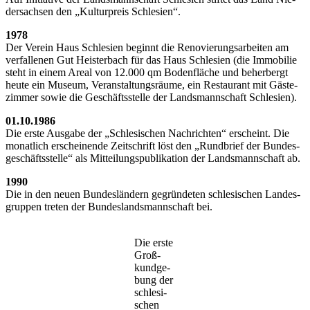
der­sach­sen den „Kul­tur­preis Schlesien“.
1978
Der Ver­ein Haus Schle­si­en beginnt die Reno­vie­rungs­ar­bei­ten am
ver­fal­le­nen Gut Heis­ter­bach für das Haus Schle­si­en (die Immo­bi­lie
steht in einem Are­al von 12.000 qm Boden­flä­che und beher­bergt
heu­te ein Muse­um, Ver­an­stal­tungs­räu­me, ein Restau­rant mit Gäs­te­
zim­mer sowie die Geschäfts­stel­le der Lands­mann­schaft Schlesien).
01.10.1986
Die ers­te Aus­ga­be der „Schle­si­schen Nach­rich­ten“ erscheint. Die
monat­lich erschei­nen­de Zeit­schrift löst den „Rund­brief der Bun­des­
ge­schäfts­stel­le“ als Mit­tei­lungs­pu­bli­ka­ti­on der Lands­mann­schaft ab.
1990
Die in den neu­en Bun­des­län­dern gegrün­de­ten schle­si­schen Lan­des­
grup­pen tre­ten der Bun­des­lands­mann­schaft bei.
Die ers­te
Groß­
kund­ge­
bung der
schle­si­
schen