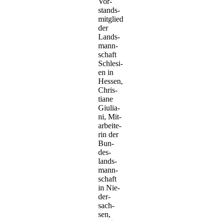
Vor­
stands­
mit­glied
der
Lands­
mann­
schaft
Schle­si­
en in
Hes­sen,
Chris­
tia­ne
Giu­lia­
ni, Mit­
ar­bei­te­
rin der
Bun­
des­
lands­
mann­
schaft
in Nie­
der­
sach­
sen,