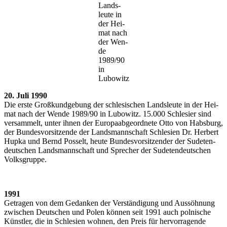
Lands­
leu­te in
der Hei­
mat nach
der Wen­
de
1989/90
in
Lubowitz
20. Juli 1990
Die ers­te Groß­kund­ge­bung der schle­si­schen Lands­leu­te in der Hei­
mat nach der Wen­de 1989/90 in Lubo­witz. 15.000 Schle­si­er sind
ver­sam­melt, unter ihnen der Euro­pa­ab­ge­ord­ne­te Otto von Habs­burg,
der Bun­des­vor­sit­zen­de der Lands­mann­schaft Schle­si­en Dr. Her­bert
Hup­ka und Bernd Pos­selt, heu­te Bun­des­vor­sit­zen­der der Sude­ten­
deut­schen Lands­mann­schaft und Spre­cher der Sude­ten­deut­schen
Volksgruppe.
1991
Getra­gen von dem Gedan­ken der Ver­stän­di­gung und Aus­söh­nung
zwi­schen Deut­schen und Polen kön­nen seit 1991 auch pol­ni­sche
Künst­ler, die in Schle­si­en woh­nen, den Preis für her­vor­ra­gen­de