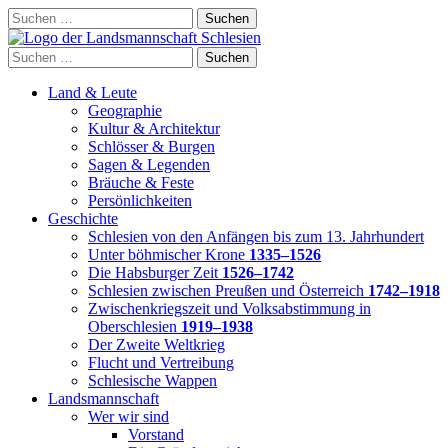
Skip
Suchen
to
nach:
content
Suchen
nach:
Land & Leute
Geographie
Kultur & Architektur
Schlösser & Burgen
Sagen & Legenden
Bräuche & Feste
Persönlichkeiten
Geschichte
Schlesien von den Anfängen bis zum 13. Jahrhundert
Unter böhmischer Krone
1335–1526
Die Habsburger Zeit
1526–1742
Schlesien zwischen Preußen und Österreich
1742–1918
Zwischenkriegszeit und Volksabstimmung in
Oberschlesien
1919–1938
Der Zweite Weltkrieg
Flucht und Vertreibung
Schlesische Wappen
Landsmannschaft
Wer wir sind
Vorstand