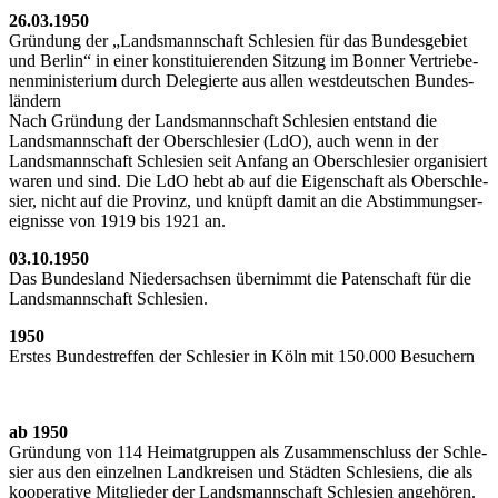
26.03.1950
Grün­dung der „Lands­mann­schaft Schle­si­en für das Bun­des­ge­biet
und Ber­lin“ in einer kon­sti­tu­ie­ren­den Sit­zung im Bon­ner Ver­trie­be­
nen­mi­nis­te­ri­um durch Dele­gier­te aus allen west­deut­schen Bun­des­
län­dern
Nach Grün­dung der Lands­mann­schaft Schle­si­en ent­stand die
Lands­mann­schaft der Ober­schle­si­er (LdO), auch wenn in der
Lands­mann­schaft Schle­si­en seit Anfang an Ober­schle­si­er orga­ni­siert
waren und sind. Die LdO hebt ab auf die Eigen­schaft als Ober­schle­
si­er, nicht auf die Pro­vinz, und knüpft damit an die Abstim­mungs­er­
eig­nis­se von 1919 bis 1921 an.
03.10.1950
Das Bun­des­land Nie­der­sach­sen über­nimmt die Paten­schaft für die
Lands­mann­schaft Schlesien.
1950
Ers­tes Bun­des­tref­fen der Schle­si­er in Köln mit 150.000 Besuchern
ab 1950
Grün­dung von 114 Hei­mat­grup­pen als Zusam­men­schluss der Schle­
si­er aus den ein­zel­nen Land­krei­sen und Städ­ten Schle­si­ens, die als
koope­ra­ti­ve Mit­glie­der der Lands­mann­schaft Schle­si­en angehören.