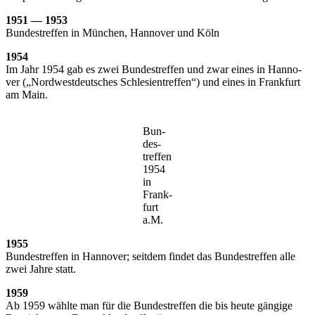
1951 — 1953
Bun­des­tref­fen in Mün­chen, Han­no­ver und Köln
1954
Im Jahr 1954 gab es zwei Bun­des­tref­fen und zwar eines in Han­no­
ver („Nord­west­deut­sches Schle­si­en­tref­fen“) und eines in Frank­furt
am Main.
Bun­
des­
tref­fen
1954
in
Frank­
furt
a.M.
1955
Bun­des­tref­fen in Han­no­ver; seit­dem fin­det das Bun­des­tref­fen alle
zwei Jah­re statt.
1959
Ab 1959 wähl­te man für die Bun­des­tref­fen die bis heu­te gän­gi­ge