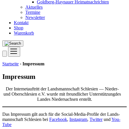
Goldberg-Haynauer Heimatnachrichten
Aktuelles
Termine
Newsletter
Kontakt
Shop
Warenkorb
Startseite
›
Impressum
Impressum
Der Inter­net­auf­tritt der Lands­mann­schaft Schle­si­en — Nie­der-
und Ober­schle­si­en e.V. wur­de mit freund­li­cher Unter­stüt­zung­des
Lan­des Nie­der­sach­sen erstellt.
Das Impres­sum gilt auch für die Social-Media-Pro­fi­le der Lands­
mann­schaft Schle­si­en bei
Face­book
,
Insta­gram
,
Twit­ter
und
You­
Tube