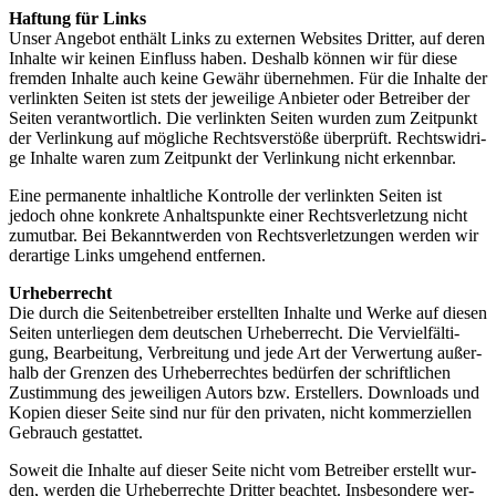
Haf­tung für Links
Unser Ange­bot ent­hält Links zu exter­nen Web­sites Drit­ter, auf deren
Inhal­te wir kei­nen Ein­fluss haben. Des­halb kön­nen wir für die­se
frem­den Inhal­te auch kei­ne Gewähr über­neh­men. Für die Inhal­te der
ver­link­ten Sei­ten ist stets der jewei­li­ge Anbie­ter oder Betrei­ber der
Sei­ten ver­ant­wort­lich. Die ver­link­ten Sei­ten wur­den zum Zeit­punkt
der Ver­lin­kung auf mög­li­che Rechts­ver­stö­ße über­prüft. Rechts­wid­ri­
ge Inhal­te waren zum Zeit­punkt der Ver­lin­kung nicht erkennbar.
Eine per­ma­nen­te inhalt­li­che Kon­trol­le der ver­link­ten Sei­ten ist
jedoch ohne kon­kre­te Anhalts­punk­te einer Rechts­ver­let­zung nicht
zumut­bar. Bei Bekannt­wer­den von Rechts­ver­let­zun­gen wer­den wir
der­ar­ti­ge Links umge­hend entfernen.
Urhe­ber­recht
Die durch die Sei­ten­be­trei­ber erstell­ten Inhal­te und Wer­ke auf die­sen
Sei­ten unter­lie­gen dem deut­schen Urhe­ber­recht. Die Ver­viel­fäl­ti­
gung, Bear­bei­tung, Ver­brei­tung und jede Art der Ver­wer­tung außer­
halb der Gren­zen des Urhe­ber­rech­tes bedür­fen der schrift­li­chen
Zustim­mung des jewei­li­gen Autors bzw. Erstel­lers. Down­loads und
Kopien die­ser Sei­te sind nur für den pri­va­ten, nicht kom­mer­zi­el­len
Gebrauch gestattet.
Soweit die Inhal­te auf die­ser Sei­te nicht vom Betrei­ber erstellt wur­
den, wer­den die Urhe­ber­rech­te Drit­ter beach­tet. Ins­be­son­de­re wer­