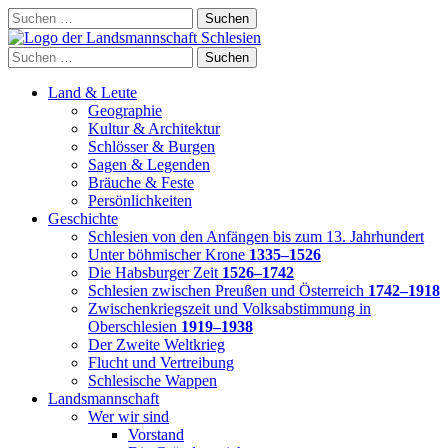
Skip
Suchen
to
nach:
content
Suchen
nach:
Land & Leute
Geographie
Kultur & Architektur
Schlösser & Burgen
Sagen & Legenden
Bräuche & Feste
Persönlichkeiten
Geschichte
Schlesien von den Anfängen bis zum 13. Jahrhundert
Unter böhmischer Krone
1335–1526
Die Habsburger Zeit
1526–1742
Schlesien zwischen Preußen und Österreich
1742–1918
Zwischenkriegszeit und Volksabstimmung in
Oberschlesien
1919–1938
Der Zweite Weltkrieg
Flucht und Vertreibung
Schlesische Wappen
Landsmannschaft
Wer wir sind
Vorstand