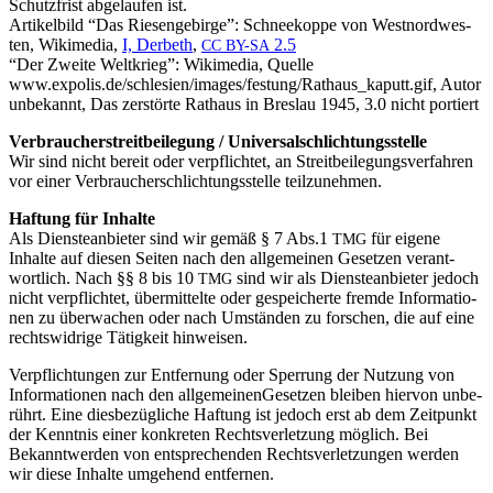
Schutz­frist abge­lau­fen ist.
Arti­kel­bild “Das Rie­sen­ge­bir­ge”: Schnee­kop­pe von West­nord­wes­
ten, Wiki­me­dia,
I,
Der­beth
,
2.5
CC
BY-SA
“Der Zwei­te Welt­krieg”: Wiki­me­dia, Quel­le
www.expolis.de/schlesien/images/festung/Rathaus_kaputt.gif, Autor
unbe­kannt, Das zer­stör­te Rat­haus in Bres­lau 1945, 3.0 nicht portiert
Ver­brau­cher­streit­bei­le­gung / Uni­ver­sal­sch­lich­tungs­stel­le
Wir sind nicht bereit oder ver­pflich­tet, an Streit­bei­le­gungs­ver­fah­ren
vor einer Ver­brau­cher­schlich­tungs­stel­le teilzunehmen.
Haf­tung für Inhal­te
Als Diens­te­an­bie­ter sind wir gemäß § 7 Abs.1
für eige­ne
TMG
Inhal­te auf die­sen Sei­ten nach den all­ge­mei­nen Geset­zen ver­ant­
wort­lich. Nach §§ 8 bis 10
sind wir als Diens­te­an­bie­ter jedoch
TMG
nicht ver­pflich­tet, über­mit­tel­te oder gespei­cher­te frem­de Infor­ma­tio­
nen zu über­wa­chen oder nach Umstän­den zu for­schen, die auf eine
rechts­wid­ri­ge Tätig­keit hinweisen.
Ver­pflich­tun­gen zur Ent­fer­nung oder Sper­rung der Nut­zung von
Infor­ma­tio­nen nach den all­ge­mei­nen­Ge­set­zen blei­ben hier­von unbe­
rührt. Eine dies­be­züg­li­che Haf­tung ist jedoch erst ab dem Zeit­punkt
der Kennt­nis einer kon­kre­ten Rechts­ver­let­zung mög­lich. Bei
Bekannt­wer­den von ent­spre­chen­den Rechts­ver­let­zun­gen wer­den
wir die­se Inhal­te umge­hend entfernen.