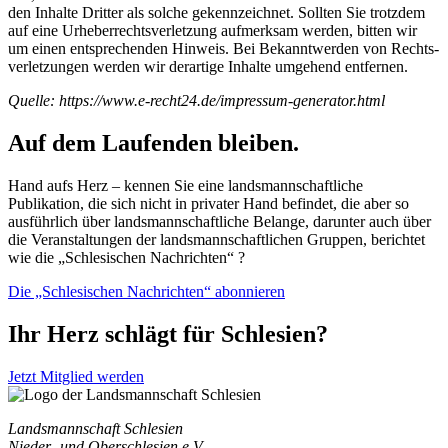
den Inhal­te Drit­ter als sol­che gekenn­zeich­net. Soll­ten Sie trotz­dem
auf eine Urhe­ber­rechts­ver­let­zung auf­merk­sam wer­den, bit­ten wir
um einen ent­spre­chen­den Hin­weis. Bei Bekannt­wer­den von Rechts­
ver­let­zun­gen wer­den wir der­ar­ti­ge Inhal­te umge­hend entfernen.
Quel­le: https://www.e‑recht24.de/impressum-generator.html
Auf dem Laufenden bleiben.
Hand aufs Herz – kennen Sie eine landsmannschaftliche
Publikation, die sich nicht in privater Hand befindet, die aber so
ausführlich über landsmannschaftliche Belange, darunter auch über
die Veranstaltungen der landsmannschaftlichen Gruppen, berichtet
wie die „Schlesischen Nachrichten“ ?
Die „Schlesischen Nachrichten“ abonnieren
Ihr Herz schlägt für Schlesien?
Jetzt Mitglied werden
Landsmannschaft Schlesien
Nieder- und Oberschlesien e.V.