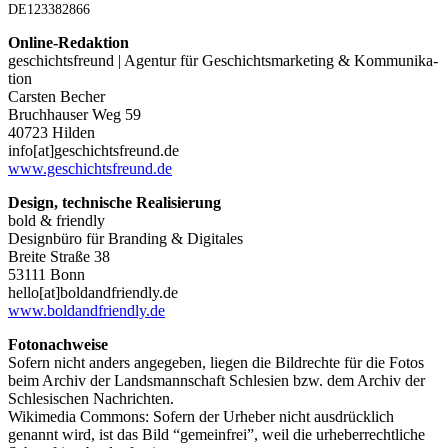
DE123382866
Online-Redak­ti­on
geschichts­freund | Agen­tur für Geschichts­mar­ke­ting & Kom­mu­ni­ka­
ti­on
Cars­ten Becher
Bruch­hau­ser Weg 59
40723 Hil­den
info[at]geschichtsfreund.de
www.geschichtsfreund.de
Design, tech­ni­sche Rea­li­sie­rung
bold & fri­end­ly
Design­bü­ro für Bran­ding & Digi­ta­les
Brei­te Stra­ße 38
53111 Bonn
hello[at]boldandfriendly.de
www.boldandfriendly.de
Foto­nach­wei­se
Sofern nicht anders ange­ge­ben, lie­gen die Bild­rech­te für die Fotos
beim Archiv der Lands­mann­schaft Schle­si­en bzw. dem Archiv der
Schle­si­schen Nach­rich­ten.
Wiki­me­dia Com­mons: Sofern der Urhe­ber nicht aus­drück­lich
genannt wird, ist das Bild “gemein­frei”, weil die urhe­ber­recht­li­che