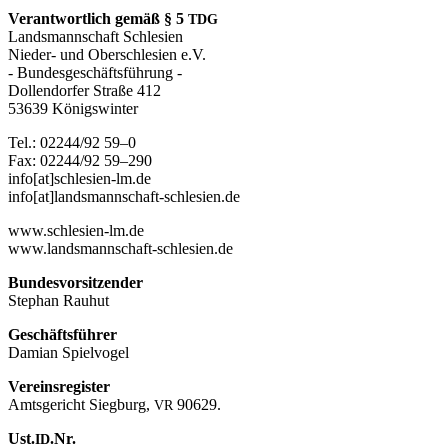
Ver­ant­wort­lich gemäß § 5
TDG
Lands­mann­schaft Schle­si­en
Nie­der- und Ober­schle­si­en e.V.
- Bun­des­ge­schäfts­füh­rung -
Dol­len­dor­fer Stra­ße 412
53639 Königs­win­ter
Tel.: 02244/92 59–0
Fax: 02244/92 59–290
info[at]schlesien-lm.de
info[at]landsmannschaft-schlesien.de
www.schlesien-lm.de
www.landsmannschaft-schlesien.de
Bun­des­vor­sit­zen­der
Ste­phan Rauhut
Geschäfts­füh­rer
Dami­an Spielvogel
Ver­eins­re­gis­ter
Amts­ge­richt Sieg­burg,
90629.
VR
Ust.
.Nr.
ID