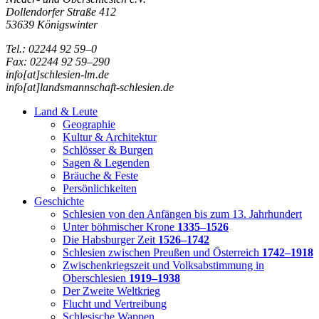
Dollendorfer Straße 412
53639 Königswinter
Tel.: 02244 92 59–0
Fax: 02244 92 59–290
info[at]schlesien-lm.de
info[at]landsmannschaft-schlesien.de
Land & Leute
Geographie
Kultur & Architektur
Schlösser & Burgen
Sagen & Legenden
Bräuche & Feste
Persönlichkeiten
Geschichte
Schlesien von den Anfängen bis zum 13. Jahrhundert
Unter böhmischer Krone
1335–1526
Die Habsburger Zeit
1526–1742
Schlesien zwischen Preußen und Österreich
1742–1918
Zwischenkriegszeit und Volksabstimmung in
Oberschlesien
1919–1938
Der Zweite Weltkrieg
Flucht und Vertreibung
Schlesische Wappen