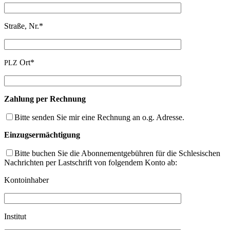
Stra­ße, Nr.*
Ort*
PLZ
Zah­lung per Rechnung
Bit­te sen­den Sie mir eine Rech­nung an o.g. Adresse.
Ein­zugs­er­mäch­ti­gung
Bit­te buchen Sie die Abon­ne­ment­ge­büh­ren für die Schle­si­schen
Nach­rich­ten per Last­schrift von fol­gen­dem Kon­to ab:
Kon­to­in­ha­ber
Insti­tut