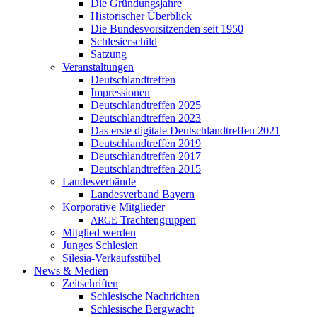
Die Gründungsjahre
Historischer Überblick
Die Bundesvorsitzenden seit 1950
Schlesierschild
Satzung
Veranstaltungen
Deutschlandtreffen
Impressionen
Deutschlandtreffen 2025
Deutschlandtreffen 2023
Das erste digitale Deutschlandtreffen 2021
Deutschlandtreffen 2019
Deutschlandtreffen 2017
Deutschlandtreffen 2015
Landesverbände
Landesverband Bayern
Korporative Mitglieder
Trachtengruppen
ARGE
Mitglied werden
Junges Schlesien
Silesia-Verkaufsstübel
News & Medien
Zeitschriften
Schlesische Nachrichten
Schlesische Bergwacht