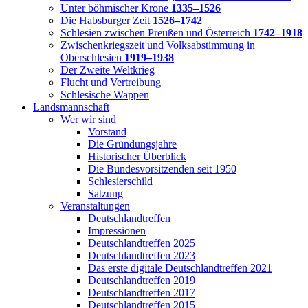
Unter böhmischer Krone
1335–1526
Die Habsburger Zeit
1526–1742
Schlesien zwischen Preußen und Österreich
1742–1918
Zwischenkriegszeit und Volksabstimmung in
Oberschlesien
1919–1938
Der Zweite Weltkrieg
Flucht und Vertreibung
Schlesische Wappen
Landsmannschaft
Wer wir sind
Vorstand
Die Gründungsjahre
Historischer Überblick
Die Bundesvorsitzenden seit 1950
Schlesierschild
Satzung
Veranstaltungen
Deutschlandtreffen
Impressionen
Deutschlandtreffen 2025
Deutschlandtreffen 2023
Das erste digitale Deutschlandtreffen 2021
Deutschlandtreffen 2019
Deutschlandtreffen 2017
Deutschlandtreffen 2015