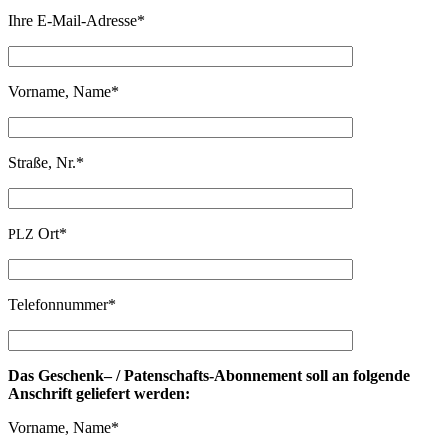
Ihre E‑Mail-Adres­se*
Vor­na­me, Name*
Stra­ße, Nr.*
Ort*
PLZ
Tele­fon­num­mer*
Das Geschenk– / Paten­schafts-Abon­ne­ment soll an fol­gen­de
Anschrift gelie­fert werden:
Vor­na­me, Name*