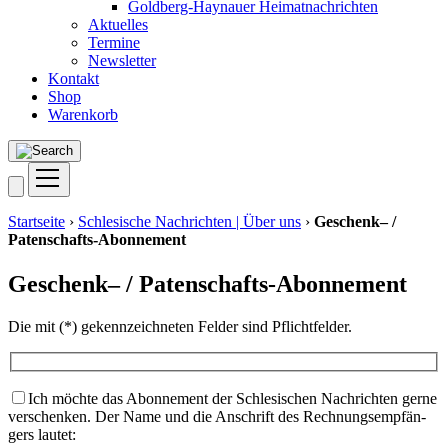
Goldberg-Haynauer Heimatnachrichten
Aktuelles
Termine
Newsletter
Kontakt
Shop
Warenkorb
Startseite
›
Schlesische Nachrichten | Über uns
›
Geschenk– /
Patenschafts-Abonnement
Geschenk– / Patenschafts-Abonnement
Die mit (*) gekenn­zeich­ne­ten Fel­der sind Pflichtfelder.
Ich möch­te das Abon­ne­ment der Schle­si­schen Nach­rich­ten ger­ne
ver­schen­ken. Der Name und die Anschrift des Rech­nungs­emp­fän­
gers lautet: