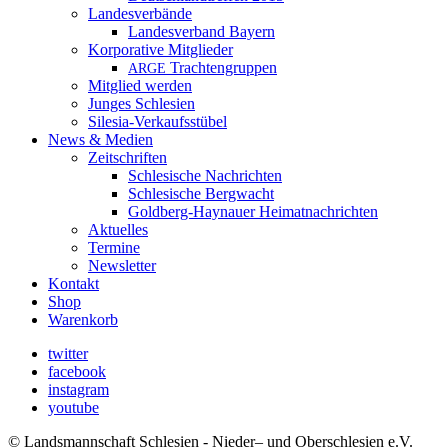
Landesverbände
Landesverband Bayern
Korporative Mitglieder
Trachtengruppen
ARGE
Mitglied werden
Junges Schlesien
Silesia-Verkaufsstübel
News & Medien
Zeitschriften
Schlesische Nachrichten
Schlesische Bergwacht
Goldberg-Haynauer Heimatnachrichten
Aktuelles
Termine
Newsletter
Kontakt
Shop
Warenkorb
twitter
facebook
instagram
youtube
© Landsmannschaft Schlesien - Nieder– und Oberschlesien e.V.