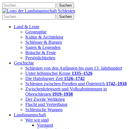
Skip
Suchen
to
nach:
content
Suchen
nach:
Land & Leute
Geographie
Kultur & Architektur
Schlösser & Burgen
Sagen & Legenden
Bräuche & Feste
Persönlichkeiten
Geschichte
Schlesien von den Anfängen bis zum 13. Jahrhundert
Unter böhmischer Krone
1335–1526
Die Habsburger Zeit
1526–1742
Schlesien zwischen Preußen und Österreich
1742–1918
Zwischenkriegszeit und Volksabstimmung in
Oberschlesien
1919–1938
Der Zweite Weltkrieg
Flucht und Vertreibung
Schlesische Wappen
Landsmannschaft
Wer wir sind
Vorstand