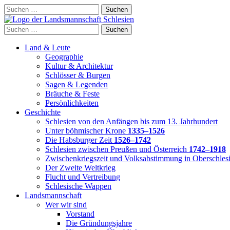
Skip
Suchen
to
nach:
content
Suchen
nach:
Land & Leute
Geographie
Kultur & Architektur
Schlösser & Burgen
Sagen & Legenden
Bräuche & Feste
Persönlichkeiten
Geschichte
Schlesien von den Anfängen bis zum 13. Jahrhundert
Unter böhmischer Krone
1335–1526
Die Habsburger Zeit
1526–1742
Schlesien zwischen Preußen und Österreich
1742–1918
Zwischenkriegszeit und Volksabstimmung in Oberschles
Der Zweite Weltkrieg
Flucht und Vertreibung
Schlesische Wappen
Landsmannschaft
Wer wir sind
Vorstand
Die Gründungsjahre