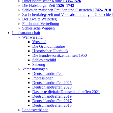
Unter böhmischer Krone
1335–1526
Die Habsburger Zeit
1526–1742
Schlesien zwischen Preußen und Österreich
1742–1918
Zwischenkriegszeit und Volksabstimmung in Oberschles
Der Zweite Weltkrieg
Flucht und Vertreibung
Schlesische Wappen
Landsmannschaft
Wer wir sind
Vorstand
Die Gründungsjahre
Historischer Überblick
Die Bundesvorsitzenden seit 1950
Schlesierschild
Satzung
Veranstaltungen
Deutschlandtreffen
Impressionen
Deutschlandtreffen 2025
Deutschlandtreffen 2023
Das erste digitale Deutschlandtreffen 2021
Deutschlandtreffen 2019
Deutschlandtreffen 2017
Deutschlandtreffen 2015
Landesverbände