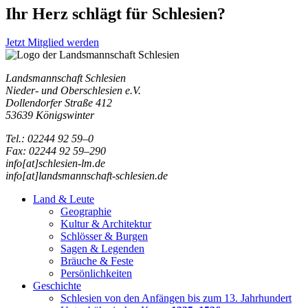
Ihr Herz schlägt für Schlesien?
Jetzt Mitglied werden
Landsmannschaft Schlesien
Nieder- und Oberschlesien e.V.
Dollendorfer Straße 412
53639 Königswinter
Tel.: 02244 92 59–0
Fax: 02244 92 59–290
info[at]schlesien-lm.de
info[at]landsmannschaft-schlesien.de
Land & Leute
Geographie
Kultur & Architektur
Schlösser & Burgen
Sagen & Legenden
Bräuche & Feste
Persönlichkeiten
Geschichte
Schlesien von den Anfängen bis zum 13. Jahrhundert