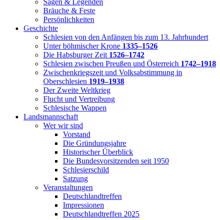
Sagen & Legenden
Bräuche & Feste
Persönlichkeiten
Geschichte
Schlesien von den Anfängen bis zum 13. Jahrhundert
Unter böhmischer Krone
1335–1526
Die Habsburger Zeit
1526–1742
Schlesien zwischen Preußen und Österreich
1742–1918
Zwischenkriegszeit und Volksabstimmung in
Oberschlesien
1919–1938
Der Zweite Weltkrieg
Flucht und Vertreibung
Schlesische Wappen
Landsmannschaft
Wer wir sind
Vorstand
Die Gründungsjahre
Historischer Überblick
Die Bundesvorsitzenden seit 1950
Schlesierschild
Satzung
Veranstaltungen
Deutschlandtreffen
Impressionen
Deutschlandtreffen 2025