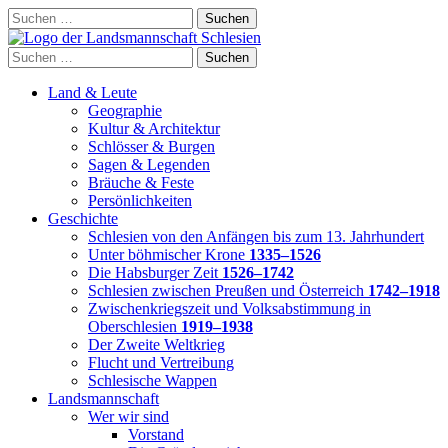
Skip
Suchen
to
nach:
content
Suchen
nach:
Land & Leute
Geographie
Kultur & Architektur
Schlösser & Burgen
Sagen & Legenden
Bräuche & Feste
Persönlichkeiten
Geschichte
Schlesien von den Anfängen bis zum 13. Jahrhundert
Unter böhmischer Krone
1335–1526
Die Habsburger Zeit
1526–1742
Schlesien zwischen Preußen und Österreich
1742–1918
Zwischenkriegszeit und Volksabstimmung in
Oberschlesien
1919–1938
Der Zweite Weltkrieg
Flucht und Vertreibung
Schlesische Wappen
Landsmannschaft
Wer wir sind
Vorstand