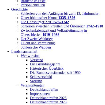
Bräuche & Feste
Persönlichkeiten
Geschichte
Schlesien von den Anfängen bis zum 13. Jahrhundert
Unter böhmischer Krone
1335–1526
Die Habsburger Zeit
1526–1742
Schlesien zwischen Preußen und Österreich
1742–1918
Zwischenkriegszeit und Volksabstimmung in
Oberschlesien
1919–1938
Der Zweite Weltkrieg
Flucht und Vertreibung
Schlesische Wappen
Landsmannschaft
Wer wir sind
Vorstand
Die Gründungsjahre
Historischer Überblick
Die Bundesvorsitzenden seit 1950
Schlesierschild
Satzung
Veranstaltungen
Deutschlandtreffen
Impressionen
Deutschlandtreffen 2025
Deutschlandtreffen 2023