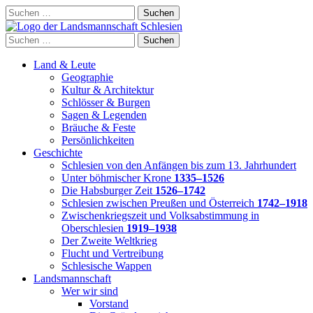
Skip
Suchen
to
nach:
content
Suchen
nach:
Land & Leute
Geographie
Kultur & Architektur
Schlösser & Burgen
Sagen & Legenden
Bräuche & Feste
Persönlichkeiten
Geschichte
Schlesien von den Anfängen bis zum 13. Jahrhundert
Unter böhmischer Krone
1335–1526
Die Habsburger Zeit
1526–1742
Schlesien zwischen Preußen und Österreich
1742–1918
Zwischenkriegszeit und Volksabstimmung in
Oberschlesien
1919–1938
Der Zweite Weltkrieg
Flucht und Vertreibung
Schlesische Wappen
Landsmannschaft
Wer wir sind
Vorstand