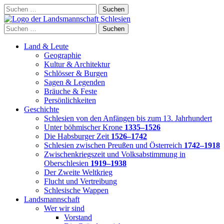
Skip
Suchen
to
nach:
content
Suchen
nach:
Land & Leute
Geographie
Kultur & Architektur
Schlösser & Burgen
Sagen & Legenden
Bräuche & Feste
Persönlichkeiten
Geschichte
Schlesien von den Anfängen bis zum 13. Jahrhundert
Unter böhmischer Krone
1335–1526
Die Habsburger Zeit
1526–1742
Schlesien zwischen Preußen und Österreich
1742–1918
Zwischenkriegszeit und Volksabstimmung in
Oberschlesien
1919–1938
Der Zweite Weltkrieg
Flucht und Vertreibung
Schlesische Wappen
Landsmannschaft
Wer wir sind
Vorstand