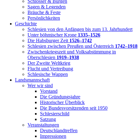
Schlösser & Burgen
Sagen & Legenden
Bräuche & Feste
Persönlichkeiten
Geschichte
Schlesien von den Anfängen bis zum 13. Jahrhundert
Unter böhmischer Krone
1335–1526
Die Habsburger Zeit
1526–1742
Schlesien zwischen Preußen und Österreich
1742–1918
Zwischenkriegszeit und Volksabstimmung in
Oberschlesien
1919–1938
Der Zweite Weltkrieg
Flucht und Vertreibung
Schlesische Wappen
Landsmannschaft
Wer wir sind
Vorstand
Die Gründungsjahre
Historischer Überblick
Die Bundesvorsitzenden seit 1950
Schlesierschild
Satzung
Veranstaltungen
Deutschlandtreffen
Impressionen