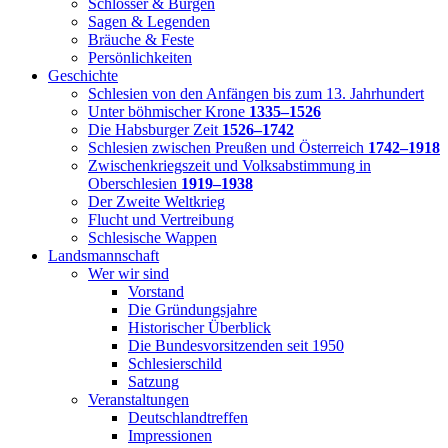
Schlösser & Burgen
Sagen & Legenden
Bräuche & Feste
Persönlichkeiten
Geschichte
Schlesien von den Anfängen bis zum 13. Jahrhundert
Unter böhmischer Krone
1335–1526
Die Habsburger Zeit
1526–1742
Schlesien zwischen Preußen und Österreich
1742–1918
Zwischenkriegszeit und Volksabstimmung in
Oberschlesien
1919–1938
Der Zweite Weltkrieg
Flucht und Vertreibung
Schlesische Wappen
Landsmannschaft
Wer wir sind
Vorstand
Die Gründungsjahre
Historischer Überblick
Die Bundesvorsitzenden seit 1950
Schlesierschild
Satzung
Veranstaltungen
Deutschlandtreffen
Impressionen