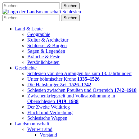
Skip
Suchen
to
nach:
content
Suchen
nach:
Land & Leute
Geographie
Kultur & Architektur
Schlösser & Burgen
Sagen & Legenden
Bräuche & Feste
Persönlichkeiten
Geschichte
Schlesien von den Anfängen bis zum 13. Jahrhundert
Unter böhmischer Krone
1335–1526
Die Habsburger Zeit
1526–1742
Schlesien zwischen Preußen und Österreich
1742–1918
Zwischenkriegszeit und Volksabstimmung in
Oberschlesien
1919–1938
Der Zweite Weltkrieg
Flucht und Vertreibung
Schlesische Wappen
Landsmannschaft
Wer wir sind
Vorstand