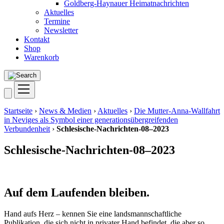
Goldberg-Haynauer Heimatnachrichten
Aktuelles
Termine
Newsletter
Kontakt
Shop
Warenkorb
Startseite
›
News & Medien
›
Aktuelles
›
Die Mutter-Anna-Wallfahrt
in Neviges als Symbol einer generationsübergreifenden
Verbundenheit
›
Schlesische-Nachrichten-08–2023
Schlesische-Nachrichten-08–2023
Auf dem Laufenden bleiben.
Hand aufs Herz – kennen Sie eine landsmannschaftliche
Publikation, die sich nicht in privater Hand befindet, die aber so