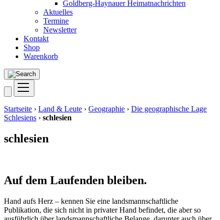
Goldberg-Haynauer Heimatnachrichten
Aktuelles
Termine
Newsletter
Kontakt
Shop
Warenkorb
Startseite
›
Land & Leute
›
Geographie
›
Die geographische Lage
Schlesiens
›
schlesien
schlesien
Auf dem Laufenden bleiben.
Hand aufs Herz – kennen Sie eine landsmannschaftliche
Publikation, die sich nicht in privater Hand befindet, die aber so
ausführlich über landsmannschaftliche Belange, darunter auch über