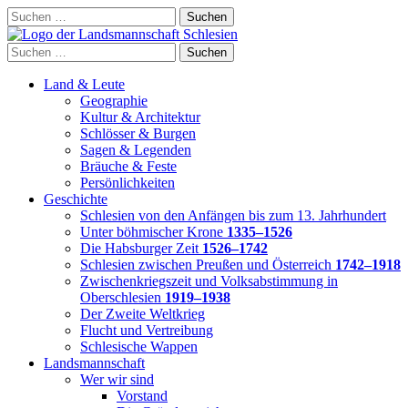
Skip
Suchen
to
nach:
content
Suchen
nach:
Land & Leute
Geographie
Kultur & Architektur
Schlösser & Burgen
Sagen & Legenden
Bräuche & Feste
Persönlichkeiten
Geschichte
Schlesien von den Anfängen bis zum 13. Jahrhundert
Unter böhmischer Krone
1335–1526
Die Habsburger Zeit
1526–1742
Schlesien zwischen Preußen und Österreich
1742–1918
Zwischenkriegszeit und Volksabstimmung in
Oberschlesien
1919–1938
Der Zweite Weltkrieg
Flucht und Vertreibung
Schlesische Wappen
Landsmannschaft
Wer wir sind
Vorstand