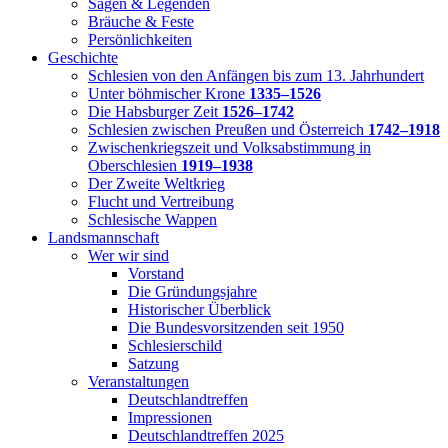
Sagen & Legenden
Bräuche & Feste
Persönlichkeiten
Geschichte
Schlesien von den Anfängen bis zum 13. Jahrhundert
Unter böhmischer Krone
1335–1526
Die Habsburger Zeit
1526–1742
Schlesien zwischen Preußen und Österreich
1742–1918
Zwischenkriegszeit und Volksabstimmung in
Oberschlesien
1919–1938
Der Zweite Weltkrieg
Flucht und Vertreibung
Schlesische Wappen
Landsmannschaft
Wer wir sind
Vorstand
Die Gründungsjahre
Historischer Überblick
Die Bundesvorsitzenden seit 1950
Schlesierschild
Satzung
Veranstaltungen
Deutschlandtreffen
Impressionen
Deutschlandtreffen 2025