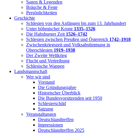
Sagen & Legenden
Bräuche & Feste
Persönlichkeiten
Geschichte
Schlesien von den Anfängen bis zum 13. Jahrhundert
Unter böhmischer Krone
1335–1526
Die Habsburger Zeit
1526–1742
Schlesien zwischen Preußen und Österreich
1742–1918
Zwischenkriegszeit und Volksabstimmung in
Oberschlesien
1919–1938
Der Zweite Weltkrieg
Flucht und Vertreibung
Schlesische Wappen
Landsmannschaft
Wer wir sind
Vorstand
Die Gründungsjahre
Historischer Überblick
Die Bundesvorsitzenden seit 1950
Schlesierschild
Satzung
Veranstaltungen
Deutschlandtreffen
Impressionen
Deutschlandtreffen 2025