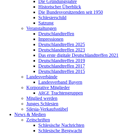
Die Gründungsjahre
Historischer Überblick
Die Bundesvorsitzenden seit 1950
Schlesierschild
Satzung
Veranstaltungen
Deutschlandtreffen
Impressionen
Deutschlandtreffen 2025
Deutschlandtreffen 2023
Das erste digitale Deutschlandtreffen 2021
Deutschlandtreffen 2019
Deutschlandtreffen 2017
Deutschlandtreffen 2015
Landesverbände
Landesverband Bayern
Korporative Mitglieder
Trachtengruppen
ARGE
Mitglied werden
Junges Schlesien
Silesia-Verkaufsstübel
News & Medien
Zeitschriften
Schlesische Nachrichten
Schlesische Bergwacht