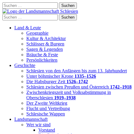
Skip
Suchen
to
nach:
content
Suchen
nach:
Land & Leute
Geographie
Kultur & Architektur
Schlösser & Burgen
Sagen & Legenden
Bräuche & Feste
Persönlichkeiten
Geschichte
Schlesien von den Anfängen bis zum 13. Jahrhundert
Unter böhmischer Krone
1335–1526
Die Habsburger Zeit
1526–1742
Schlesien zwischen Preußen und Österreich
1742–1918
Zwischenkriegszeit und Volksabstimmung in
Oberschlesien
1919–1938
Der Zweite Weltkrieg
Flucht und Vertreibung
Schlesische Wappen
Landsmannschaft
Wer wir sind
Vorstand