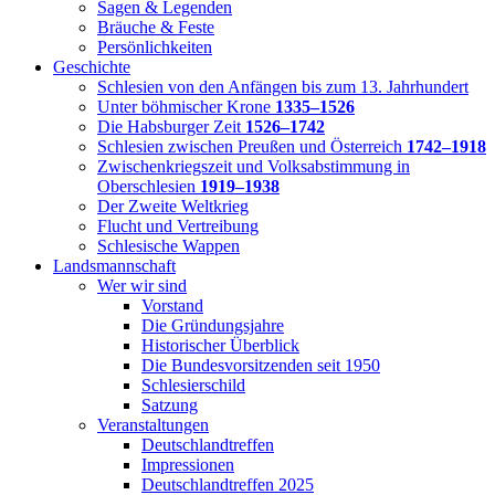
Sagen & Legenden
Bräuche & Feste
Persönlichkeiten
Geschichte
Schlesien von den Anfängen bis zum 13. Jahrhundert
Unter böhmischer Krone
1335–1526
Die Habsburger Zeit
1526–1742
Schlesien zwischen Preußen und Österreich
1742–1918
Zwischenkriegszeit und Volksabstimmung in
Oberschlesien
1919–1938
Der Zweite Weltkrieg
Flucht und Vertreibung
Schlesische Wappen
Landsmannschaft
Wer wir sind
Vorstand
Die Gründungsjahre
Historischer Überblick
Die Bundesvorsitzenden seit 1950
Schlesierschild
Satzung
Veranstaltungen
Deutschlandtreffen
Impressionen
Deutschlandtreffen 2025