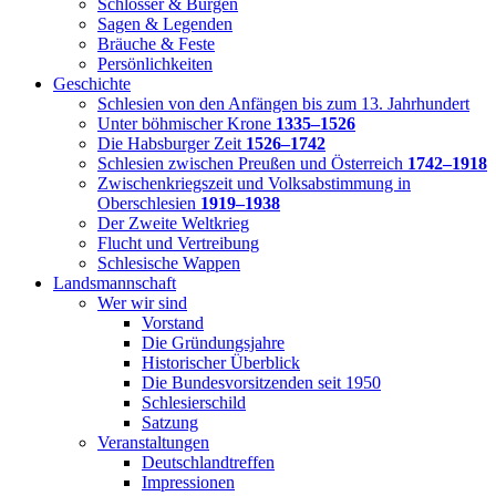
Schlösser & Burgen
Sagen & Legenden
Bräuche & Feste
Persönlichkeiten
Geschichte
Schlesien von den Anfängen bis zum 13. Jahrhundert
Unter böhmischer Krone
1335–1526
Die Habsburger Zeit
1526–1742
Schlesien zwischen Preußen und Österreich
1742–1918
Zwischenkriegszeit und Volksabstimmung in
Oberschlesien
1919–1938
Der Zweite Weltkrieg
Flucht und Vertreibung
Schlesische Wappen
Landsmannschaft
Wer wir sind
Vorstand
Die Gründungsjahre
Historischer Überblick
Die Bundesvorsitzenden seit 1950
Schlesierschild
Satzung
Veranstaltungen
Deutschlandtreffen
Impressionen