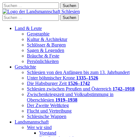
Skip
Suchen
to
nach:
content
Suchen
nach:
Land & Leute
Geographie
Kultur & Architektur
Schlösser & Burgen
Sagen & Legenden
Bräuche & Feste
Persönlichkeiten
Geschichte
Schlesien von den Anfängen bis zum 13. Jahrhundert
Unter böhmischer Krone
1335–1526
Die Habsburger Zeit
1526–1742
Schlesien zwischen Preußen und Österreich
1742–1918
Zwischenkriegszeit und Volksabstimmung in
Oberschlesien
1919–1938
Der Zweite Weltkrieg
Flucht und Vertreibung
Schlesische Wappen
Landsmannschaft
Wer wir sind
Vorstand