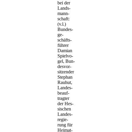
bei der
Lands­
mann­
schaft:
(v.l.)
Bun­des­
ge­
schäfts­
füh­rer
Dami­an
Spiel­vo­
gel, Bun­
des­vor­
sit­zen­der
Ste­phan
Rau­hut,
Lan­des­
be­auf­
trag­ter
der Hes­
si­schen
Lan­des­
re­gie­
rung für
Hei­mat­