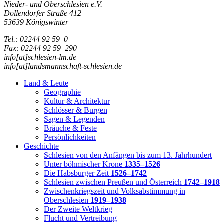
Nieder- und Oberschlesien e.V.
Dollendorfer Straße 412
53639 Königswinter
Tel.: 02244 92 59–0
Fax: 02244 92 59–290
info[at]schlesien-lm.de
info[at]landsmannschaft-schlesien.de
Land & Leute
Geographie
Kultur & Architektur
Schlösser & Burgen
Sagen & Legenden
Bräuche & Feste
Persönlichkeiten
Geschichte
Schlesien von den Anfängen bis zum 13. Jahrhundert
Unter böhmischer Krone
1335–1526
Die Habsburger Zeit
1526–1742
Schlesien zwischen Preußen und Österreich
1742–1918
Zwischenkriegszeit und Volksabstimmung in
Oberschlesien
1919–1938
Der Zweite Weltkrieg
Flucht und Vertreibung