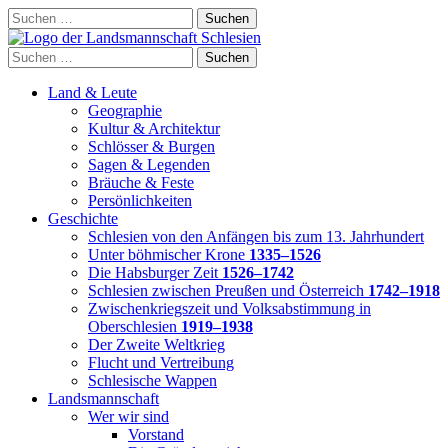
Skip
Suchen
to
nach:
content
Suchen
nach:
Land & Leute
Geographie
Kultur & Architektur
Schlösser & Burgen
Sagen & Legenden
Bräuche & Feste
Persönlichkeiten
Geschichte
Schlesien von den Anfängen bis zum 13. Jahrhundert
Unter böhmischer Krone
1335–1526
Die Habsburger Zeit
1526–1742
Schlesien zwischen Preußen und Österreich
1742–1918
Zwischenkriegszeit und Volksabstimmung in
Oberschlesien
1919–1938
Der Zweite Weltkrieg
Flucht und Vertreibung
Schlesische Wappen
Landsmannschaft
Wer wir sind
Vorstand