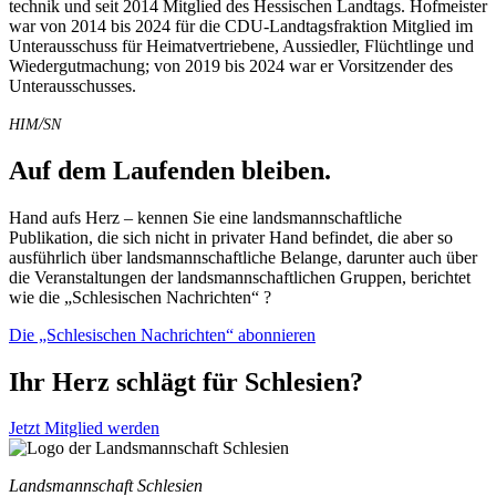
tech­nik und seit 2014 Mit­glied des Hes­si­schen Land­tags. Hof­meis­ter
war von 2014 bis 2024 für die CDU-Land­tags­frak­ti­on Mit­glied im
Unter­aus­schuss für Hei­mat­ver­trie­be­ne, Aus­sied­ler, Flücht­lin­ge und
Wie­der­gut­ma­chung; von 2019 bis 2024 war er Vor­sit­zen­der des
Unterausschusses.
/
HIM
SN
Auf dem Laufenden bleiben.
Hand aufs Herz – kennen Sie eine landsmannschaftliche
Publikation, die sich nicht in privater Hand befindet, die aber so
ausführlich über landsmannschaftliche Belange, darunter auch über
die Veranstaltungen der landsmannschaftlichen Gruppen, berichtet
wie die „Schlesischen Nachrichten“ ?
Die „Schlesischen Nachrichten“ abonnieren
Ihr Herz schlägt für Schlesien?
Jetzt Mitglied werden
Landsmannschaft Schlesien