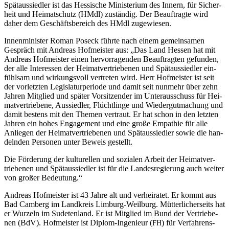
Spät­aus­sied­ler ist das Hes­si­sche Minis­te­ri­um des Innern, für Sicher­
heit und Hei­mat­schutz (HMdl) zustän­dig. Der Beauf­trag­te wird
daher dem Geschäfts­be­reich des HMdl zugewiesen.
Innen­mi­nis­ter Roman Pos­eck führ­te nach einem gemein­sa­men
Gespräch mit Andre­as Hof­meis­ter aus: „Das Land Hes­sen hat mit
Andre­as Hof­meis­ter einen her­vor­ra­gen­den Beauf­trag­ten gefun­den,
der alle Inter­es­sen der Hei­mat­ver­trie­be­nen und Spät­aus­sied­ler ein­
fühl­sam und wir­kungs­voll ver­tre­ten wird. Herr Hof­meis­ter ist seit
der vor­letz­ten Legis­la­tur­pe­ri­ode und damit seit nun­mehr über zehn
Jah­ren Mit­glied und spä­ter Vor­sit­zen­der im Unter­aus­schuss für Hei­
mat­ver­trie­be­ne, Aus­sied­ler, Flücht­lin­ge und Wie­der­gut­ma­chung und
damit bes­tens mit den The­men ver­traut. Er hat schon in den letz­ten
Jah­ren ein hohes Enga­ge­ment und eine gro­ße Empa­thie für alle
Anlie­gen der Hei­mat­ver­trie­be­nen und Spät­aus­sied­ler sowie die han­
deln­den Per­so­nen unter Beweis gestellt.
Die För­de­rung der kul­tu­rel­len und sozia­len Arbeit der Hei­mat­ver­
trie­be­nen und Spät­aus­sied­ler ist für die Lan­des­re­gie­rung auch wei­ter
von gro­ßer Bedeutung.“
Andre­as Hof­meis­ter ist 43 Jah­re alt und ver­hei­ra­tet. Er kommt aus
Bad Cam­berg im Land­kreis Lim­burg-Weil­burg. Müt­ter­li­cher­seits hat
er Wur­zeln im Sude­ten­land. Er ist Mit­glied im Bund der Ver­trie­be­
nen (BdV). Hof­meis­ter ist Diplom-Inge­nieur (
) für Ver­fah­rens­
FH