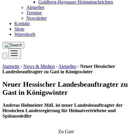
Goldberg-Haynauer Heimatnachrichten
Aktuelles
Termine
Newsletter
Kontakt
Shop
Warenkorb
Startseite
›
News & Medien
›
Aktuelles
›
Neuer Hessischer
Landesbeauftragter zu Gast in Königswinter
Neuer Hessischer Landesbeauftragter zu
Gast in Königswinter
Andre­as Hof­meis­ter MdL ist neu­er Lan­des­be­auf­trag­ter der
Hes­si­schen Lan­des­re­gie­rung für Hei­mat­ver­trie­be­ne und
Spätaussiedler
Zu Gast