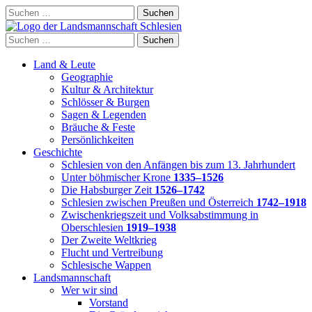
Skip
Suchen
to
nach:
content
Suchen
nach:
Land & Leute
Geographie
Kultur & Architektur
Schlösser & Burgen
Sagen & Legenden
Bräuche & Feste
Persönlichkeiten
Geschichte
Schlesien von den Anfängen bis zum 13. Jahrhundert
Unter böhmischer Krone
1335–1526
Die Habsburger Zeit
1526–1742
Schlesien zwischen Preußen und Österreich
1742–1918
Zwischenkriegszeit und Volksabstimmung in
Oberschlesien
1919–1938
Der Zweite Weltkrieg
Flucht und Vertreibung
Schlesische Wappen
Landsmannschaft
Wer wir sind
Vorstand