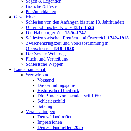
Sagen & Legenden
Bräuche & Feste
Persönlichkeiten
Geschichte
Schlesien von den Anfängen bis zum 13. Jahrhundert
Unter böhmischer Krone
1335–1526
Die Habsburger Zeit
1526–1742
Schlesien zwischen Preußen und Österreich
1742–1918
Zwischenkriegszeit und Volksabstimmung in
Oberschlesien
1919–1938
Der Zweite Weltkrieg
Flucht und Vertreibung
Schlesische Wappen
Landsmannschaft
Wer wir sind
Vorstand
Die Gründungsjahre
Historischer Überblick
Die Bundesvorsitzenden seit 1950
Schlesierschild
Satzung
Veranstaltungen
Deutschlandtreffen
Impressionen
Deutschlandtreffen 2025