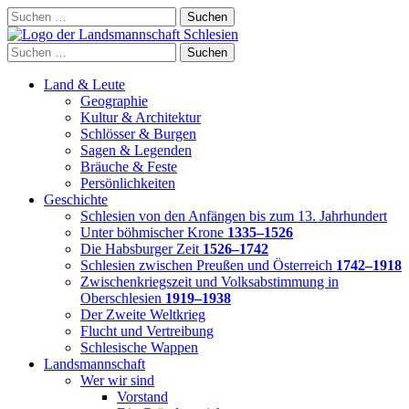
Skip
Suchen
to
nach:
content
Suchen
nach:
Land & Leute
Geographie
Kultur & Architektur
Schlösser & Burgen
Sagen & Legenden
Bräuche & Feste
Persönlichkeiten
Geschichte
Schlesien von den Anfängen bis zum 13. Jahrhundert
Unter böhmischer Krone
1335–1526
Die Habsburger Zeit
1526–1742
Schlesien zwischen Preußen und Österreich
1742–1918
Zwischenkriegszeit und Volksabstimmung in
Oberschlesien
1919–1938
Der Zweite Weltkrieg
Flucht und Vertreibung
Schlesische Wappen
Landsmannschaft
Wer wir sind
Vorstand