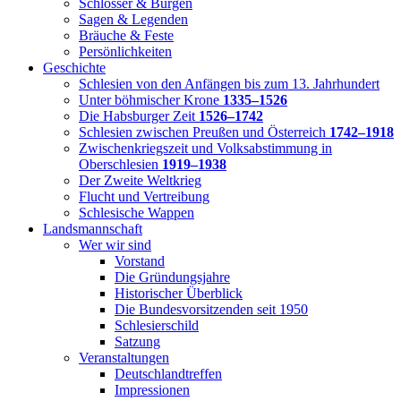
Schlösser & Burgen
Sagen & Legenden
Bräuche & Feste
Persönlichkeiten
Geschichte
Schlesien von den Anfängen bis zum 13. Jahrhundert
Unter böhmischer Krone
1335–1526
Die Habsburger Zeit
1526–1742
Schlesien zwischen Preußen und Österreich
1742–1918
Zwischenkriegszeit und Volksabstimmung in
Oberschlesien
1919–1938
Der Zweite Weltkrieg
Flucht und Vertreibung
Schlesische Wappen
Landsmannschaft
Wer wir sind
Vorstand
Die Gründungsjahre
Historischer Überblick
Die Bundesvorsitzenden seit 1950
Schlesierschild
Satzung
Veranstaltungen
Deutschlandtreffen
Impressionen