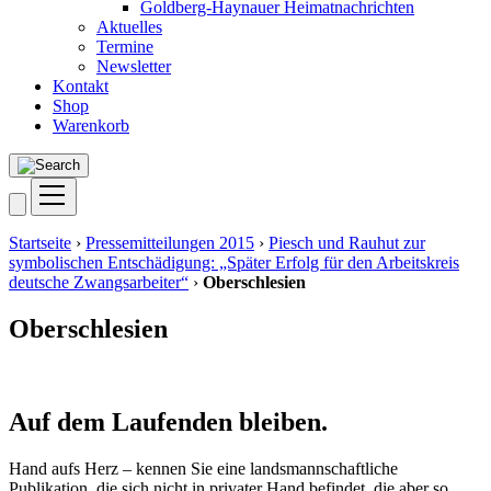
Goldberg-Haynauer Heimatnachrichten
Aktuelles
Termine
Newsletter
Kontakt
Shop
Warenkorb
Startseite
›
Pressemitteilungen 2015
›
Piesch und Rauhut zur
symbolischen Entschädigung: „Später Erfolg für den Arbeitskreis
deutsche Zwangsarbeiter“
›
Oberschlesien
Oberschlesien
Auf dem Laufenden bleiben.
Hand aufs Herz – kennen Sie eine landsmannschaftliche
Publikation, die sich nicht in privater Hand befindet, die aber so