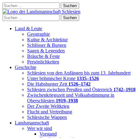
Skip
Suchen
to
nach:
content
Suchen
nach:
Land & Leute
Geographie
Kultur & Architektur
Schlösser & Burgen
Sagen & Legenden
Bräuche & Feste
Persönlichkeiten
Geschichte
Schlesien von den Anfängen bis zum 13. Jahrhundert
Unter böhmischer Krone
1335–1526
Die Habsburger Zeit
1526–1742
Schlesien zwischen Preußen und Österreich
1742–1918
Zwischenkriegszeit und Volksabstimmung in
Oberschlesien
1919–1938
Der Zweite Weltkrieg
Flucht und Vertreibung
Schlesische Wappen
Landsmannschaft
Wer wir sind
Vorstand