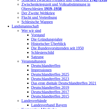
Zwischenkriegszeit und Volksabstimmung in
Oberschlesien
1919–1938
Der Zweite Weltkrieg
Flucht und Vertreibung
Schlesische Wappen
Landsmannschaft
Wer wir sind
Vorstand
Die Gründungsjahre
Historischer Überblick
Die Bundesvorsitzenden seit 1950
Schlesierschild
Satzung
Veranstaltungen
Deutschlandtreffen
Impressionen
Deutschlandtreffen 2025
Deutschlandtreffen 2023
Das erste digitale Deutschlandtreffen 2021
Deutschlandtreffen 2019
Deutschlandtreffen 2017
Deutschlandtreffen 2015
Landesverbände
Landesverband Bayern