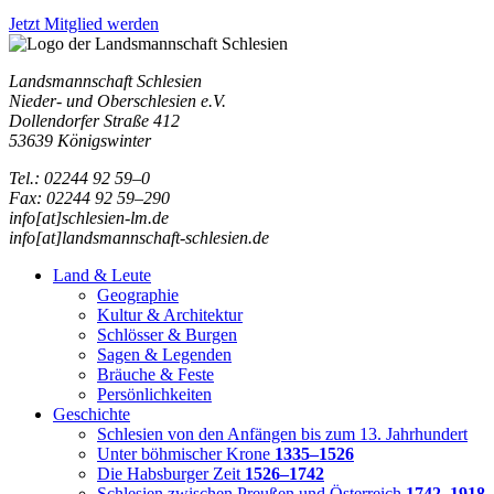
Jetzt Mitglied werden
Landsmannschaft Schlesien
Nieder- und Oberschlesien e.V.
Dollendorfer Straße 412
53639 Königswinter
Tel.: 02244 92 59–0
Fax: 02244 92 59–290
info[at]schlesien-lm.de
info[at]landsmannschaft-schlesien.de
Land & Leute
Geographie
Kultur & Architektur
Schlösser & Burgen
Sagen & Legenden
Bräuche & Feste
Persönlichkeiten
Geschichte
Schlesien von den Anfängen bis zum 13. Jahrhundert
Unter böhmischer Krone
1335–1526
Die Habsburger Zeit
1526–1742
Schlesien zwischen Preußen und Österreich
1742–1918