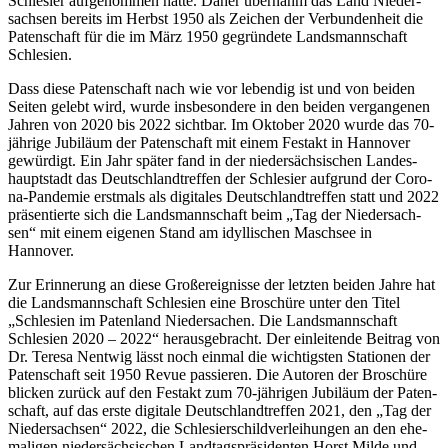
Schle­si­er auf­ge­nom­men hat­te. Daher über­nahm das Land Nie­der­
sach­sen bereits im Herbst 1950 als Zei­chen der Ver­bun­den­heit die
Paten­schaft für die im März 1950 gegrün­de­te Lands­mann­schaft
Schlesien.
Dass die­se Paten­schaft nach wie vor leben­dig ist und von bei­den
Sei­ten gelebt wird, wur­de ins­be­son­de­re in den bei­den ver­gan­ge­nen
Jah­ren von 2020 bis 2022 sicht­bar. Im Okto­ber 2020 wur­de das 70-
jäh­ri­ge Jubi­lä­um der Paten­schaft mit einem Fest­akt in Han­no­ver
gewür­digt. Ein Jahr spä­ter fand in der nie­der­säch­si­schen Lan­des­
haupt­stadt das Deutsch­land­tref­fen der Schle­si­er auf­grund der Coro­
na-Pan­de­mie erst­mals als digi­ta­les Deutsch­land­tref­fen statt und 2022
prä­sen­tier­te sich die Lands­mann­schaft beim „Tag der Nie­der­sach­
sen“ mit einem eige­nen Stand am idyl­li­schen Maschsee in
Hannover.
Zur Erin­ne­rung an die­se Groß­ereig­nis­se der letz­ten bei­den Jah­re hat
die Lands­mann­schaft Schle­si­en eine Bro­schü­re unter den Titel
„Schle­si­en im Paten­land Nie­der­sa­chen. Die Lands­mann­schaft
Schle­si­en 2020 – 2022“ her­aus­ge­bracht. Der ein­lei­ten­de Bei­trag von
Dr. Tere­sa Nent­wig lässt noch ein­mal die wich­tigs­ten Sta­tio­nen der
Paten­schaft seit 1950 Revue pas­sie­ren. Die Autoren der Bro­schü­re
bli­cken zurück auf den Fest­akt zum 70-jäh­ri­gen Jubi­lä­um der Paten­
schaft, auf das ers­te digi­ta­le Deutsch­land­tref­fen 2021, den „Tag der
Nie­der­sach­sen“ 2022, die Schle­si­er­schild­ver­lei­hun­gen an den ehe­
ma­li­gen nie­der­säch­si­schen Land­tags­prä­si­den­ten Horst Mil­de und