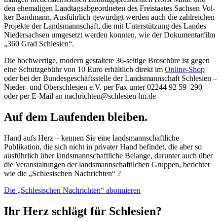
den ehe­ma­li­gen Land­tags­ab­ge­ord­ne­ten des Frei­staa­tes Sach­sen Vol­
ker Band­mann. Aus­führ­lich gewür­digt wer­den auch die zahl­rei­chen
Pro­jek­te der Lands­mann­schaft, die mit Unter­stüt­zung des Lan­des
Nie­der­sach­sen umge­setzt wer­den konn­ten, wie der Doku­men­tar­film
„360 Grad Schlesien“.
Die hoch­wer­ti­ge, modern gestal­te­te 36-sei­ti­ge Bro­schü­re ist gegen
eine Schutz­ge­bühr von 10 Euro erhält­lich direkt im
Online-Shop
oder bei der Bun­des­ge­schäfts­stel­le der Lands­mann­schaft Schle­si­en –
Nie­der- und Ober­schle­si­en e.V. per Fax unter 02244 92 59–290
oder per E‑Mail an nachrichten@schlesien-lm.de
Auf dem Laufenden bleiben.
Hand aufs Herz – kennen Sie eine landsmannschaftliche
Publikation, die sich nicht in privater Hand befindet, die aber so
ausführlich über landsmannschaftliche Belange, darunter auch über
die Veranstaltungen der landsmannschaftlichen Gruppen, berichtet
wie die „Schlesischen Nachrichten“ ?
Die „Schlesischen Nachrichten“ abonnieren
Ihr Herz schlägt für Schlesien?