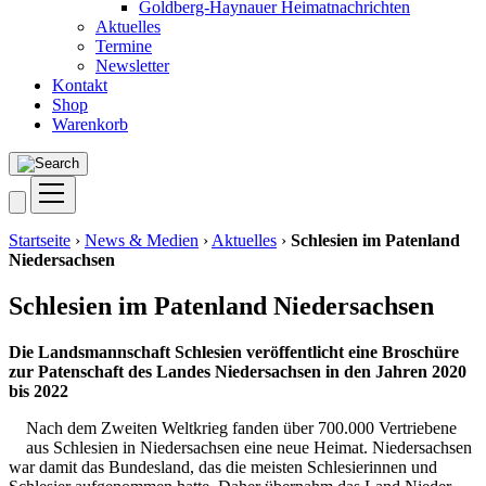
Goldberg-Haynauer Heimatnachrichten
Aktuelles
Termine
Newsletter
Kontakt
Shop
Warenkorb
Startseite
›
News & Medien
›
Aktuelles
›
Schlesien im Patenland
Niedersachsen
Schlesien im Patenland Niedersachsen
Die Lands­mann­schaft Schle­si­en ver­öf­fent­licht eine Bro­schü­re
zur Paten­schaft des Lan­des Nie­der­sach­sen in den Jah­ren 2020
bis 2022
Nach dem Zwei­ten Welt­krieg fan­den über 700.000 Ver­trie­be­ne
aus Schle­si­en in Nie­der­sach­sen eine neue Hei­mat. Nie­der­sach­sen
war damit das Bun­des­land, das die meis­ten Schle­sie­rin­nen und