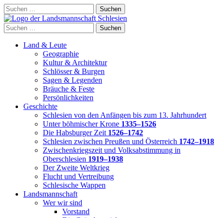
Skip
Suchen
to
nach:
content
Suchen
nach:
Land & Leute
Geographie
Kultur & Architektur
Schlösser & Burgen
Sagen & Legenden
Bräuche & Feste
Persönlichkeiten
Geschichte
Schlesien von den Anfängen bis zum 13. Jahrhundert
Unter böhmischer Krone
1335–1526
Die Habsburger Zeit
1526–1742
Schlesien zwischen Preußen und Österreich
1742–1918
Zwischenkriegszeit und Volksabstimmung in
Oberschlesien
1919–1938
Der Zweite Weltkrieg
Flucht und Vertreibung
Schlesische Wappen
Landsmannschaft
Wer wir sind
Vorstand