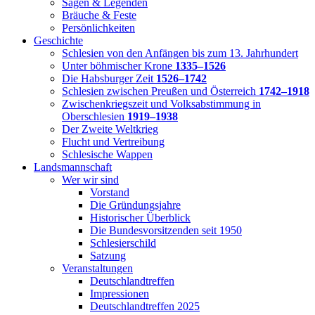
Sagen & Legenden
Bräuche & Feste
Persönlichkeiten
Geschichte
Schlesien von den Anfängen bis zum 13. Jahrhundert
Unter böhmischer Krone
1335–1526
Die Habsburger Zeit
1526–1742
Schlesien zwischen Preußen und Österreich
1742–1918
Zwischenkriegszeit und Volksabstimmung in
Oberschlesien
1919–1938
Der Zweite Weltkrieg
Flucht und Vertreibung
Schlesische Wappen
Landsmannschaft
Wer wir sind
Vorstand
Die Gründungsjahre
Historischer Überblick
Die Bundesvorsitzenden seit 1950
Schlesierschild
Satzung
Veranstaltungen
Deutschlandtreffen
Impressionen
Deutschlandtreffen 2025