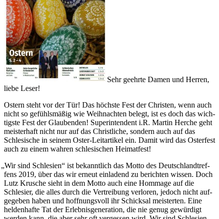
Sehr geehr­te Damen und Herren,
lie­be Leser!
Ostern steht vor der Tür! Das höchs­te Fest der Chris­ten, wenn auch
nicht so gefühls­mä­ßig wie Weih­nach­ten belegt, ist es doch das wich­
tigs­te Fest der Glau­ben­den! Super­in­ten­dent i.R. Mar­tin Her­che geht
meis­ter­haft nicht nur auf das Christ­li­che, son­dern auch auf das
Schle­si­sche in sei­nem Oster-Leit­ar­ti­kel ein. Damit wird das Oster­fest
auch zu einem wah­ren schle­si­schen Heimatfest!
„
Wir sind Schle­si­en“ ist bekannt­lich das Mot­to des Deutsch­land­tref­
fens 2019, über das wir erneut ein­la­dend zu berich­ten wis­sen. Doch
Lutz Kru­sche sieht in dem Mot­to auch eine Hom­mage auf die
Schle­si­er, die alles durch die Ver­trei­bung ver­lo­ren, jedoch nicht auf­
ge­ge­ben haben und hoff­nungs­voll ihr Schick­sal meis­ter­ten. Eine
hel­den­haf­te Tat der Erleb­nis­ge­ne­ra­ti­on, die nie genug gewür­digt
wer­den kann, die aber sehr oft ver­ges­sen wird. Wir sind Schle­si­en –