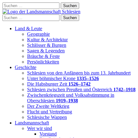
Skip
Suchen
to
nach:
content
Suchen
nach:
Land & Leute
Geographie
Kultur & Architektur
Schlösser & Burgen
Sagen & Legenden
Bräuche & Feste
Persönlichkeiten
Geschichte
Schlesien von den Anfängen bis zum 13. Jahrhundert
Unter böhmischer Krone
1335–1526
Die Habsburger Zeit
1526–1742
Schlesien zwischen Preußen und Österreich
1742–1918
Zwischenkriegszeit und Volksabstimmung in
Oberschlesien
1919–1938
Der Zweite Weltkrieg
Flucht und Vertreibung
Schlesische Wappen
Landsmannschaft
Wer wir sind
Vorstand