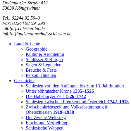
Dollendorfer Straße 412
53639 Königswinter
Tel.: 02244 92 59–0
Fax: 02244 92 59–290
info[at]schlesien-lm.de
info[at]landsmannschaft-schlesien.de
Land & Leute
Geographie
Kultur & Architektur
Schlösser & Burgen
Sagen & Legenden
Bräuche & Feste
Persönlichkeiten
Geschichte
Schlesien von den Anfängen bis zum 13. Jahrhundert
Unter böhmischer Krone
1335–1526
Die Habsburger Zeit
1526–1742
Schlesien zwischen Preußen und Österreich
1742–1918
Zwischenkriegszeit und Volksabstimmung in
Oberschlesien
1919–1938
Der Zweite Weltkrieg
Flucht und Vertreibung
Schlesische Wappen