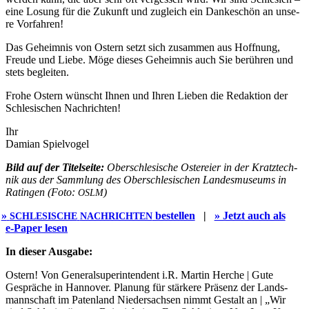
eine Losung für die Zukunft und zugleich ein Dan­ke­schön an unse­
re Vorfahren!
Das Geheim­nis von Ostern setzt sich zusam­men aus Hoff­nung,
Freu­de und Lie­be. Möge die­ses Geheim­nis auch Sie berüh­ren und
stets begleiten.
Fro­he Ostern wünscht Ihnen und Ihren Lie­ben die Redak­ti­on der
Schle­si­schen Nachrichten!
Ihr
Dami­an Spielvogel
Bild auf der Titel­seite:
Ober­schle­si­sche Oster­ei­er in der Kratz­tech­
nik aus der Samm­lung des Ober­schle­si­schen Lan­des­mu­se­ums in
Ratin­gen (Foto:
)
OSLM
»
bestel­len
|
» Jetzt auch als
SCHLESISCHE
NACHRICHTEN
e‑Paper lesen
In die­ser Ausgabe:
Ostern! Von Gene­ral­su­per­in­ten­dent i.R. Mar­tin Her­che | Gute
Gesprä­che in Han­no­ver. Pla­nung für stär­ke­re Prä­senz der Lands­
mann­schaft im Paten­land Nie­der­sach­sen nimmt Gestalt an | „Wir