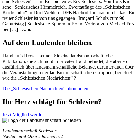
sind Schle­si­en“ – am Bei­spiel eines Erz-Schle­si­ers. Von Lutz Kru­
sche | Schle­si­sches Him­mel­reich. Zweit­auf­la­ge des „Schle­si­schen
Koch­stu­dio“ in Dorf Weh­len | DFK­Nach­ruf für Joa­chim Lukas. Ein
treu­er Schle­si­er ist von uns gegan­gen | Irm­gard Schulz zum 90.
Geburts­tag | Schle­si­sche Spu­ren in Bonn. Vor­trag von Micha­el Fer­
ber […] u.v.m.
Auf dem Laufenden bleiben.
Hand aufs Herz – kennen Sie eine landsmannschaftliche
Publikation, die sich nicht in privater Hand befindet, die aber so
ausführlich über landsmannschaftliche Belange, darunter auch über
die Veranstaltungen der landsmannschaftlichen Gruppen, berichtet
wie die „Schlesischen Nachrichten“ ?
Die „Schlesischen Nachrichten“ abonnieren
Ihr Herz schlägt für Schlesien?
Jetzt Mitglied werden
Landsmannschaft Schlesien
Nieder- und Oberschlesien e.V.