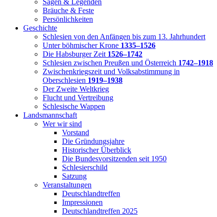
Sagen & Legenden
Bräuche & Feste
Persönlichkeiten
Geschichte
Schlesien von den Anfängen bis zum 13. Jahrhundert
Unter böhmischer Krone
1335–1526
Die Habsburger Zeit
1526–1742
Schlesien zwischen Preußen und Österreich
1742–1918
Zwischenkriegszeit und Volksabstimmung in
Oberschlesien
1919–1938
Der Zweite Weltkrieg
Flucht und Vertreibung
Schlesische Wappen
Landsmannschaft
Wer wir sind
Vorstand
Die Gründungsjahre
Historischer Überblick
Die Bundesvorsitzenden seit 1950
Schlesierschild
Satzung
Veranstaltungen
Deutschlandtreffen
Impressionen
Deutschlandtreffen 2025