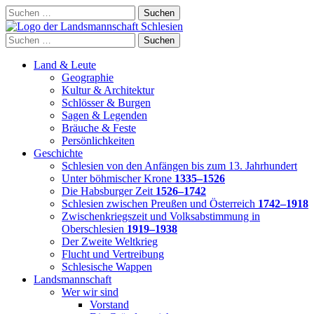
Skip
Suchen
to
nach:
content
Suchen
nach:
Land & Leute
Geographie
Kultur & Architektur
Schlösser & Burgen
Sagen & Legenden
Bräuche & Feste
Persönlichkeiten
Geschichte
Schlesien von den Anfängen bis zum 13. Jahrhundert
Unter böhmischer Krone
1335–1526
Die Habsburger Zeit
1526–1742
Schlesien zwischen Preußen und Österreich
1742–1918
Zwischenkriegszeit und Volksabstimmung in
Oberschlesien
1919–1938
Der Zweite Weltkrieg
Flucht und Vertreibung
Schlesische Wappen
Landsmannschaft
Wer wir sind
Vorstand