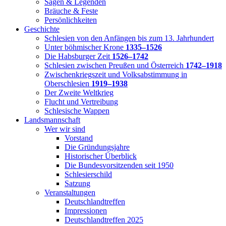
Sagen & Legenden
Bräuche & Feste
Persönlichkeiten
Geschichte
Schlesien von den Anfängen bis zum 13. Jahrhundert
Unter böhmischer Krone
1335–1526
Die Habsburger Zeit
1526–1742
Schlesien zwischen Preußen und Österreich
1742–1918
Zwischenkriegszeit und Volksabstimmung in
Oberschlesien
1919–1938
Der Zweite Weltkrieg
Flucht und Vertreibung
Schlesische Wappen
Landsmannschaft
Wer wir sind
Vorstand
Die Gründungsjahre
Historischer Überblick
Die Bundesvorsitzenden seit 1950
Schlesierschild
Satzung
Veranstaltungen
Deutschlandtreffen
Impressionen
Deutschlandtreffen 2025