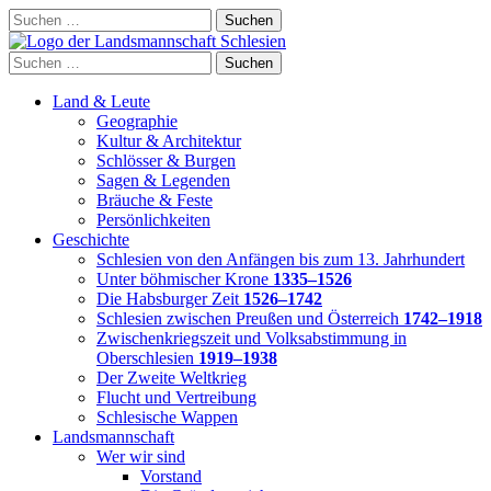
Skip
Suchen
to
nach:
content
Suchen
nach:
Land & Leute
Geographie
Kultur & Architektur
Schlösser & Burgen
Sagen & Legenden
Bräuche & Feste
Persönlichkeiten
Geschichte
Schlesien von den Anfängen bis zum 13. Jahrhundert
Unter böhmischer Krone
1335–1526
Die Habsburger Zeit
1526–1742
Schlesien zwischen Preußen und Österreich
1742–1918
Zwischenkriegszeit und Volksabstimmung in
Oberschlesien
1919–1938
Der Zweite Weltkrieg
Flucht und Vertreibung
Schlesische Wappen
Landsmannschaft
Wer wir sind
Vorstand