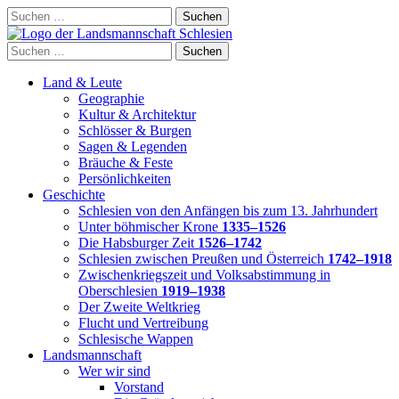
Skip
Suchen
to
nach:
content
Suchen
nach:
Land & Leute
Geographie
Kultur & Architektur
Schlösser & Burgen
Sagen & Legenden
Bräuche & Feste
Persönlichkeiten
Geschichte
Schlesien von den Anfängen bis zum 13. Jahrhundert
Unter böhmischer Krone
1335–1526
Die Habsburger Zeit
1526–1742
Schlesien zwischen Preußen und Österreich
1742–1918
Zwischenkriegszeit und Volksabstimmung in
Oberschlesien
1919–1938
Der Zweite Weltkrieg
Flucht und Vertreibung
Schlesische Wappen
Landsmannschaft
Wer wir sind
Vorstand