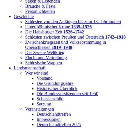
Sagen & Legenden
Bräuche & Feste
Persönlichkeiten
Geschichte
Schlesien von den Anfängen bis zum 13. Jahrhundert
Unter böhmischer Krone
1335–1526
Die Habsburger Zeit
1526–1742
Schlesien zwischen Preußen und Österreich
1742–1918
Zwischenkriegszeit und Volksabstimmung in
Oberschlesien
1919–1938
Der Zweite Weltkrieg
Flucht und Vertreibung
Schlesische Wappen
Landsmannschaft
Wer wir sind
Vorstand
Die Gründungsjahre
Historischer Überblick
Die Bundesvorsitzenden seit 1950
Schlesierschild
Satzung
Veranstaltungen
Deutschlandtreffen
Impressionen
Deutschlandtreffen 2025