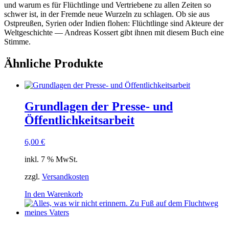
und war­um es für Flücht­lin­ge und Ver­trie­be­ne zu allen Zei­ten so
schwer ist, in der Frem­de neue Wur­zeln zu schla­gen. Ob sie aus
Ost­preu­ßen, Syri­en oder Indi­en flo­hen: Flücht­lin­ge sind Akteu­re der
Welt­ge­schich­te — Andre­as Kos­sert gibt ihnen mit die­sem Buch eine
Stimme.
Ähnliche Produkte
Grundlagen der Presse- und
Öffentlichkeitsarbeit
6,00
€
inkl. 7 % MwSt.
zzgl.
Versandkosten
In den Warenkorb