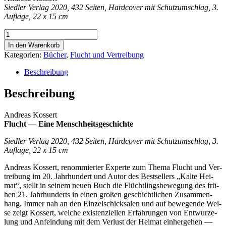
Siedler Verlag 2020, 432 Seiten, Hardcover mit Schutzumschlag, 3.
Auflage, 22 x 15 cm
Flucht
-
In den Warenkorb
Eine
Kategorien:
Bücher
,
Flucht und Vertreibung
Menschheitsgeschichte
Menge
Beschreibung
Beschreibung
Andre­as Kossert
Flucht — Eine Menschheitsgeschichte
Sied­ler Ver­lag 2020, 432 Sei­ten, Hard­co­ver mit Schutz­um­schlag, 3.
Auf­la­ge, 22 x 15 cm
Andre­as Kos­sert, renom­mier­ter Exper­te zum The­ma Flucht und Ver­
trei­bung im 20. Jahr­hun­dert und Autor des Best­sel­lers „Kal­te Hei­
mat“, stellt in sei­nem neu­en Buch die Flücht­lings­be­we­gung des frü­
hen 21. Jahr­hun­derts in einen gro­ßen geschicht­li­chen Zusam­men­
hang. Immer nah an den Ein­zel­schick­sa­len und auf bewe­gen­de Wei­
se zeigt Kos­sert, wel­che exis­ten­zi­el­len Erfah­run­gen von Ent­wur­ze­
lung und Anfein­dung mit dem Ver­lust der Hei­mat ein­her­ge­hen —