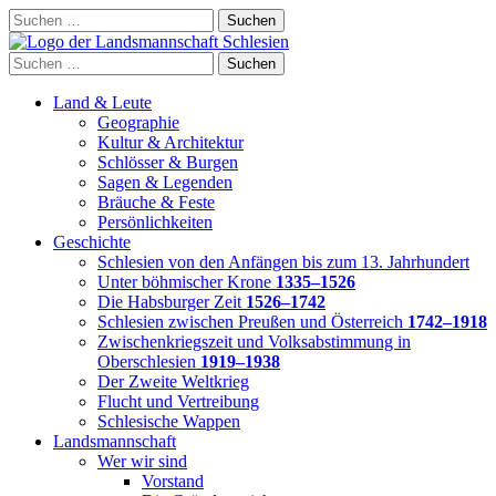
Skip
Suchen
to
nach:
content
Suchen
nach:
Land & Leute
Geographie
Kultur & Architektur
Schlösser & Burgen
Sagen & Legenden
Bräuche & Feste
Persönlichkeiten
Geschichte
Schlesien von den Anfängen bis zum 13. Jahrhundert
Unter böhmischer Krone
1335–1526
Die Habsburger Zeit
1526–1742
Schlesien zwischen Preußen und Österreich
1742–1918
Zwischenkriegszeit und Volksabstimmung in
Oberschlesien
1919–1938
Der Zweite Weltkrieg
Flucht und Vertreibung
Schlesische Wappen
Landsmannschaft
Wer wir sind
Vorstand