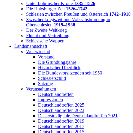
Unter böhmischer Krone
1335–1526
Die Habsburger Zeit
1526–1742
Schlesien zwischen Preußen und Österreich
1742–1918
Zwischenkriegszeit und Volksabstimmung in
Oberschlesien
1919–1938
Der Zweite Weltkrieg
Flucht und Vertreibung
Schlesische Wappen
Landsmannschaft
Wer wir sind
Vorstand
Die Gründungsjahre
Historischer Überblick
Die Bundesvorsitzenden seit 1950
Schlesierschild
Satzung
Veranstaltungen
Deutschlandtreffen
Impressionen
Deutschlandtreffen 2025
Deutschlandtreffen 2023
Das erste digitale Deutschlandtreffen 2021
Deutschlandtreffen 2019
Deutschlandtreffen 2017
Deutschlandtreffen 2015