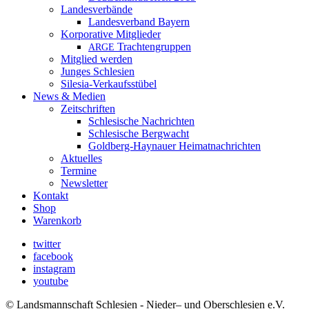
Landesverbände
Landesverband Bayern
Korporative Mitglieder
Trachtengruppen
ARGE
Mitglied werden
Junges Schlesien
Silesia-Verkaufsstübel
News & Medien
Zeitschriften
Schlesische Nachrichten
Schlesische Bergwacht
Goldberg-Haynauer Heimatnachrichten
Aktuelles
Termine
Newsletter
Kontakt
Shop
Warenkorb
twitter
facebook
instagram
youtube
© Landsmannschaft Schlesien - Nieder– und Oberschlesien e.V.