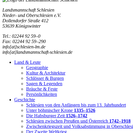
Landsmannschaft Schlesien
Nieder- und Oberschlesien e.V.
Dollendorfer Straße 412
53639 Königswinter
Tel.: 02244 92 59–0
Fax: 02244 92 59–290
info[at]schlesien-lm.de
info[at]landsmannschaft-schlesien.de
Land & Leute
Geographie
Kultur & Architektur
Schlösser & Burgen
Sagen & Legenden
Bräuche & Feste
Persönlichkeiten
Geschichte
Schlesien von den Anfängen bis zum 13. Jahrhundert
Unter böhmischer Krone
1335–1526
Die Habsburger Zeit
1526–1742
Schlesien zwischen Preußen und Österreich
1742–1918
Zwischenkriegszeit und Volksabstimmung in Oberschles
Der Zweite Weltkrieg