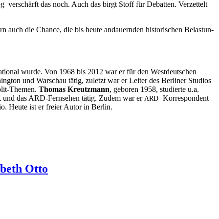
 ver­schärft das noch. Auch das birgt Stoff für Debat­ten. Ver­zet­telt
 auch die Chan­ce, die bis heu­te andau­ern­den his­to­ri­schen Belas­tun­
­na­tio­nal wur­de. Von 1968 bis 2012 war er für den West­deut­schen
g­ton und War­schau tätig, zuletzt war er Lei­ter des Ber­li­ner Stu­di­os
olit-The­men.
Tho­mas Kreutz­mann
, gebo­ren 1958, stu­dier­te u.a.
­funk und das ARD-Fern­se­hen tätig. Zudem war er
Kor­re­spon­dent
ARD-
. Heu­te ist er frei­er Autor in Berlin.
abeth Otto