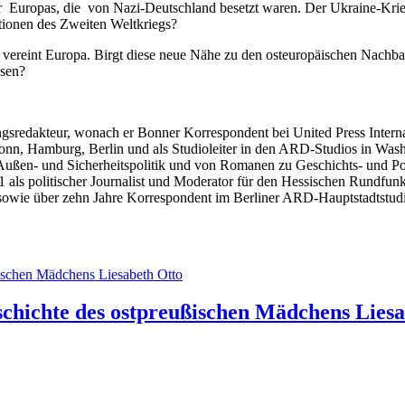
­der Euro­pas, die von Nazi-Deutsch­land besetzt waren. Der Ukrai­ne-Krieg
na­tio­nen des Zwei­ten Weltkriegs?
r­eint Euro­pa. Birgt die­se neue Nähe zu den ost­eu­ro­päi­schen Nach­barn
ssen?
tungs­re­dak­teur, wonach er Bon­ner Kor­re­spon­dent bei United Press Inter
nn, Ham­burg, Ber­lin und als Stu­dio­lei­ter in den ARD-Stu­di­os in Washin
Außen- und Sicher­heits­po­li­tik und von Roma­nen zu Geschichts- und P
21 als poli­ti­scher Jour­na­list und Mode­ra­tor für den Hes­si­schen Rund
 sowie über zehn Jah­re Kor­re­spon­dent im Ber­li­ner ARD-Haupt­stadt­stu­dio
schichte des ostpreußischen Mädchens Lies