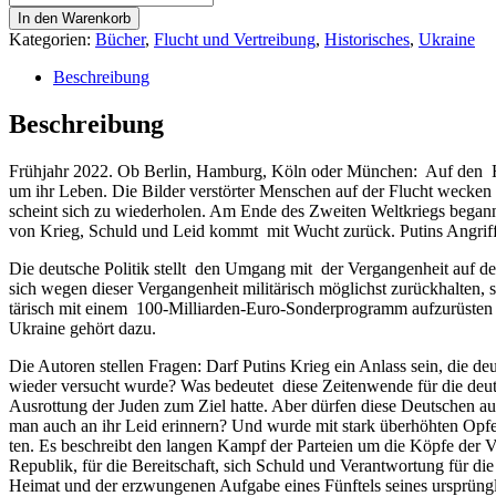
und
In den Warenkorb
Leid.
Kategorien:
Bücher
,
Flucht und Vertreibung
,
Historisches
,
Ukraine
Das
deutsche
Beschreibung
Trauma
von
Beschreibung
Flucht
und
Früh­jahr 2022. Ob Ber­lin, Ham­burg, Köln oder Mün­chen: Auf den Haupt
Vertreibung
um ihr Leben. Die Bil­der ver­stör­ter Men­schen auf der Flucht wecken sc
Menge
scheint sich zu wie­der­ho­len. Am Ende des Zwei­ten Welt­kriegs began
von Krieg, Schuld und Leid kommt mit Wucht zurück. Putins Angriffs­k
Die deut­sche Poli­tik stellt den Umgang mit der Ver­gan­gen­heit auf den
sich wegen die­ser Ver­gan­gen­heit mili­tä­risch mög­lichst zurück­hal­ten
tä­risch mit einem 100-Mil­li­ar­den-Euro-Son­der­pro­gramm auf­zu­rüs­ten 
Ukrai­ne gehört dazu.
Die Autoren stel­len Fra­gen: Darf Putins Krieg ein Anlass sein, die deut
wie­der ver­sucht wur­de? Was bedeu­tet die­se Zei­ten­wen­de für die deut
Aus­rot­tung der Juden zum Ziel hat­te. Aber dür­fen die­se Deut­schen au
man auch an ihr Leid erin­nern? Und wur­de mit stark über­höh­ten Opfer­
ten. Es beschreibt den lan­gen Kampf der Par­tei­en um die Köp­fe der Ver­
Repu­blik, für die Bereit­schaft, sich Schuld und Ver­ant­wor­tung für die
Hei­mat und der erzwun­ge­nen Auf­ga­be eines Fünf­tels sei­nes ursprüng­li