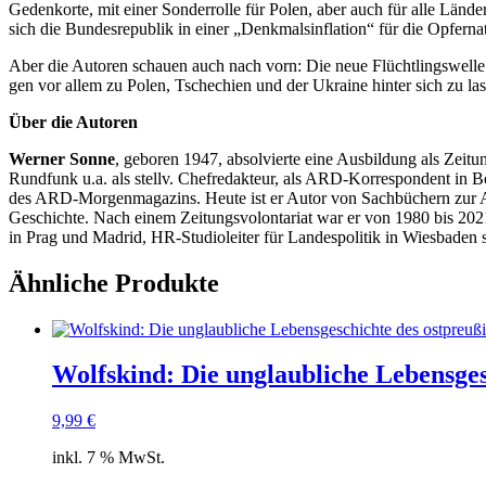
Gedenk­or­te, mit einer Son­der­rol­le für Polen, aber auch für alle Län
sich die Bun­des­re­pu­blik in einer „Denk­mal­sin­fla­ti­on“ für die Opfer­
Aber die Autoren schau­en auch nach vorn: Die neue Flücht­lings­wel­le ve
gen vor allem zu Polen, Tsche­chi­en und der Ukrai­ne hin­ter sich zu la
Über die Autoren
Wer­ner Son­ne
, gebo­ren 1947, absol­vier­te eine Aus­bil­dung als Zei­
Rund­funk u.a. als stellv. Chef­re­dak­teur, als ARD-Kor­re­spon­dent in Bo
des ARD-Mor­gen­ma­ga­zins. Heu­te ist er Autor von Sach­bü­chern zur 
Geschich­te. Nach einem Zei­tungs­vo­lon­ta­ri­at war er von 1980 bis 20
in Prag und Madrid, HR-Stu­dio­lei­ter für Lan­des­po­li­tik in Wies­ba­den
Ähnliche Produkte
Wolfskind: Die unglaubliche Lebensge
9,99
€
inkl. 7 % MwSt.