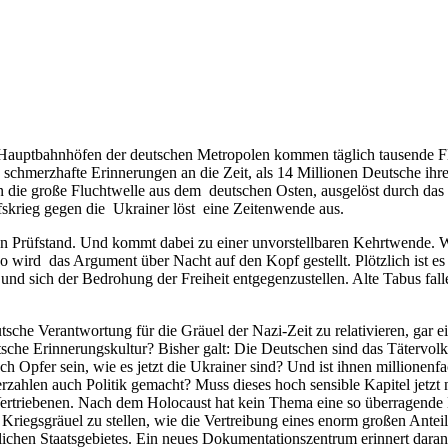
­bahn­hö­fen der deut­schen Metro­po­len kom­men täg­lich tau­sen­de Flü
hmerz­haf­te Erin­ne­run­gen an die Zeit, als 14 Mil­lio­nen Deut­sche ihr
n die gro­ße Flucht­wel­le aus dem deut­schen Osten, aus­ge­löst durch 
rieg gegen die Ukrai­ner löst eine Zei­ten­wen­de aus.
 Prüf­stand. Und kommt dabei zu einer unvor­stell­ba­ren Kehrt­wen­de. War
, so wird das Argu­ment über Nacht auf den Kopf gestellt. Plötz­lich ist es 
und sich der Bedro­hung der Frei­heit ent­ge­gen­zu­stel­len. Alte Tabus fal­
­sche Ver­ant­wor­tung für die Gräu­el der Nazi-Zeit zu rela­ti­vie­ren, gar
­sche Erin­ne­rungs­kul­tur? Bis­her galt: Die Deut­schen sind das Täter­vol
ch Opfer sein, wie es jetzt die Ukrai­ner sind? Und ist ihnen mil­lio­nen­f
zah­len auch Poli­tik gemacht? Muss die­ses hoch sen­si­ble Kapi­tel jetzt
trie­be­nen. Nach dem Holo­caust hat kein The­ma eine so über­ra­gen­de Bed
 Kriegs­gräu­el zu stel­len, wie die Ver­trei­bung eines enorm gro­ßen Anteil
­chen Staats­ge­bie­tes. Ein neu­es Doku­men­ta­ti­ons­zen­trum erin­nert dar