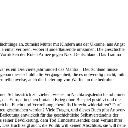
cht­lin­ge an, zumeist Müt­ter mit Kin­dern aus der Ukrai­ne, aus Angst
e Hei­mat ver­lo­ren, wobei Hun­dert­tau­sen­de umka­men. Die Geschich­te
das Vor­rü­cken der Roten Armee gegen Nazi-Deutsch­land. Das Trau­ma
 es ein Drei­vier­tel­jahr­hun­dert das Man­tra , Deutsch­land müs­se
genau die­se schuld­haf­te Ver­gan­gen­heit, die es not­wen­dig macht, mili­
len rei­hen­wei­se, auch die Lie­fe­rung von Waf­fen an die bedroh­te
 einen Schluss­strich zu zie­hen, wie es im Nach­kriegs­deutsch­land immer
k, das Euro­pa in einen bru­ta­len Krieg ohne Bei­spiel gestürzt und die
ach bei Flucht und Ver­trei­bung eben­falls Unrecht wider­fah­ren? Darf
 neu geschrie­ben wer­den? Vie­le Fra­gen, und die­ses Buch gibt Ant­wor­
eu­tung ent­wi­ckelt für das geschicht­li­che Selbst­ver­ständ­nis der
s sei­ner Bevöl­ke­rung, dem Tod Hun­dert­tau­sen­der, dem Ver­lust ihrer
­an. Das Buch zeigt auch: die Poli­tik will kei­nen Abschluss, sie will neue