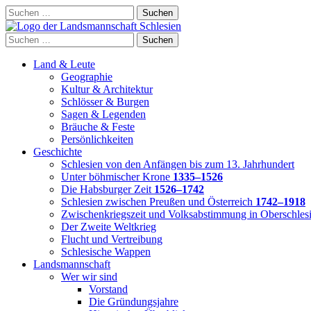
Skip
Suchen
to
nach:
content
Suchen
nach:
Land & Leute
Geographie
Kultur & Architektur
Schlösser & Burgen
Sagen & Legenden
Bräuche & Feste
Persönlichkeiten
Geschichte
Schlesien von den Anfängen bis zum 13. Jahrhundert
Unter böhmischer Krone
1335–1526
Die Habsburger Zeit
1526–1742
Schlesien zwischen Preußen und Österreich
1742–1918
Zwischenkriegszeit und Volksabstimmung in Oberschles
Der Zweite Weltkrieg
Flucht und Vertreibung
Schlesische Wappen
Landsmannschaft
Wer wir sind
Vorstand
Die Gründungsjahre