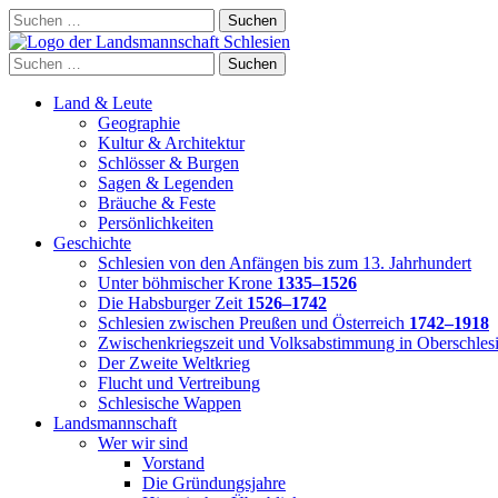
Skip
Suchen
to
nach:
content
Suchen
nach:
Land & Leute
Geographie
Kultur & Architektur
Schlösser & Burgen
Sagen & Legenden
Bräuche & Feste
Persönlichkeiten
Geschichte
Schlesien von den Anfängen bis zum 13. Jahrhundert
Unter böhmischer Krone
1335–1526
Die Habsburger Zeit
1526–1742
Schlesien zwischen Preußen und Österreich
1742–1918
Zwischenkriegszeit und Volksabstimmung in Oberschles
Der Zweite Weltkrieg
Flucht und Vertreibung
Schlesische Wappen
Landsmannschaft
Wer wir sind
Vorstand
Die Gründungsjahre