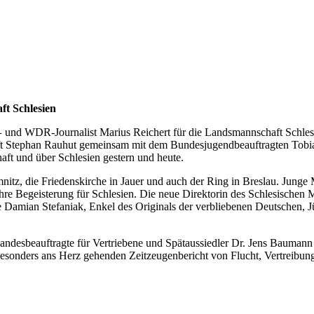
ft Schlesien
und WDR-Jour­na­list Mari­us Rei­chert für die Lands­mann­schaft Schle­si
-
 Ste­phan Rau­hut gemein­sam mit dem Bun­des­ju­gend­be­auf­trag­ten Tobi­a
chaft und über Schle­si­en ges­tern und heute.
nitz, die Frie­dens­kir­che in Jau­er und auch der Ring in Bres­lau. Jun­ge 
ihre Begeis­te­rung für Schle­si­en. Die neue Direk­to­rin des Schle­si­sc
Dami­an Ste­fa­ni­ak, Enkel des Ori­gi­nals der ver­blie­be­nen Deut­schen, Jü
n­des­be­auf­trag­te für Ver­trie­be­ne und Spät­aus­sied­ler Dr. Jens Bau­m
son­ders ans Herz gehen­den Zeit­zeu­gen­be­richt von Flucht, Ver­trei­bung