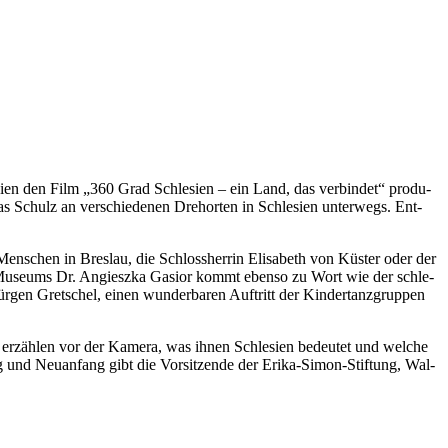
­en den Film „360 Grad Schle­si­en – ein Land, das ver­bin­det“ pro­du­
s Schulz an ver­schie­de­nen Dreh­or­ten in Schle­si­en unter­wegs. Ent­
Men­schen in Bres­lau, die Schloss­her­rin Eli­sa­beth von Küs­ter oder der
hen Muse­ums Dr. Angieszka Gasi­or kommt eben­so zu Wort wie der schle­
r­gen Gret­schel, einen wun­der­ba­ren Auf­tritt der Kin­der­tanz­grup­pen
ann erzäh­len vor der Kame­ra, was ihnen Schle­si­en bedeu­tet und wel­che
 und Neu­an­fang gibt die Vor­sit­zen­de der Eri­ka-Simon-Stif­tung, Wal­