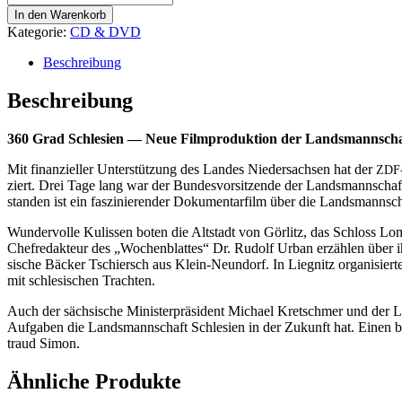
Grad
In den Warenkorb
Schlesien
Kategorie:
CD & DVD
-
ein
Beschreibung
Land,
das
Beschreibung
verbindet
Menge
360 Grad Schle­si­en — Neue Film­pro­duk­ti­on der Lands­mann­scha
Mit finan­zi­el­ler Unter­stüt­zung des Lan­des Nie­der­sach­sen hat der
ZDF
ziert. Drei Tage lang war der Bun­des­vor­sit­zen­de der Lands­mann­schaft
stan­den ist ein fas­zi­nie­ren­der Doku­men­tar­film über die Lands­mann­s
Wun­der­vol­le Kulis­sen boten die Alt­stadt von Gör­litz, das Schloss Lom­
Chef­re­dak­teur des „Wochen­blat­tes“ Dr. Rudolf Urban erzäh­len über 
si­sche Bäcker Tschiersch aus Klein-Neun­dorf. In Lie­gnitz orga­ni­sier­te 
mit schle­si­schen Trachten.
Auch der säch­si­sche Minis­ter­prä­si­dent Micha­el Kret­schmer und der La
Auf­ga­ben die Lands­mann­schaft Schle­si­en in der Zukunft hat. Einen be
traud Simon.
Ähnliche Produkte