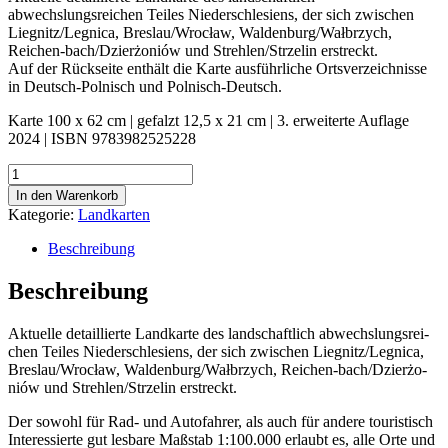
abwechslungsreichen Teiles Niederschlesiens, der sich zwischen
Liegnitz/Legnica, Breslau/Wrocław, Waldenburg/Wałbrzych,
Reichen-bach/Dzierżoniów und Strehlen/Strzelin erstreckt.
Auf der Rückseite enthält die Karte ausführliche Ortsverzeichnisse
in Deutsch-Polnisch und Polnisch-Deutsch.
Karte 100 x 62 cm | gefalzt 12,5 x 21 cm | 3. erweiterte Auflage
2024 | ISBN 9783982525228
Landkarte
„Niederschlesiens
In den Warenkorb
Mitte“
Kategorie:
Landkarten
Menge
Beschreibung
Beschreibung
Aktu­el­le detail­lier­te Land­kar­te des land­schaft­lich abwechs­lungs­rei­
chen Tei­les Nie­der­schle­si­ens, der sich zwi­schen Liegnitz/Legnica,
Breslau/Wrocław, Waldenburg/Wałbrzych, Rei­chen-bach/D­zierżo­
niów und Strehlen/Strzelin erstreckt.
Der sowohl für Rad- und Auto­fah­rer, als auch für ande­re tou­ris­tisch
Inter­es­sier­te gut les­ba­re Maß­stab 1:100.000 erlaubt es, alle Orte und