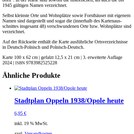
1945 gül­ti­gen Namen verzeichnet.
Selbst kleins­te Orte und Wohn­plät­ze sowie Forst­häu­ser mit eige­nem
Namen sind dar­ge­stellt und sogar die (inner­halb des Kar­ten­aus­
schnit­tes ins­ge­samt 48) ver­schwun­de­nen Orte bzw. Wohn­plät­ze sind
verzeichnet.
Auf der Rück­sei­te ent­hält die Kar­te aus­führ­li­che Orts­ver­zeich­nis­se
in Deutsch-Pol­nisch und Polnisch-Deutsch.
Kar­te 100 x 62 cm | gefalzt 12,5 x 21 cm | 3. erwei­ter­te Auf­la­ge
2024 |
9783982525228
ISBN
Ähnliche Produkte
Stadtplan Oppeln 1938/Opole heute
6,95
€
inkl. 19 % MwSt.
zzgl.
Versandkosten