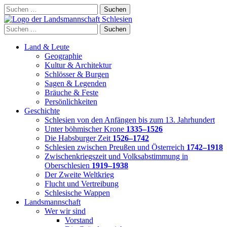
Skip
Suchen
to
nach:
content
Suchen
nach:
Land & Leute
Geographie
Kultur & Architektur
Schlösser & Burgen
Sagen & Legenden
Bräuche & Feste
Persönlichkeiten
Geschichte
Schlesien von den Anfängen bis zum 13. Jahrhundert
Unter böhmischer Krone
1335–1526
Die Habsburger Zeit
1526–1742
Schlesien zwischen Preußen und Österreich
1742–1918
Zwischenkriegszeit und Volksabstimmung in
Oberschlesien
1919–1938
Der Zweite Weltkrieg
Flucht und Vertreibung
Schlesische Wappen
Landsmannschaft
Wer wir sind
Vorstand