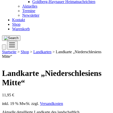
Goldberg-Haynauer Heimatnachrichten
Aktuelles
Termine
Newsletter
Kontakt
Shop
Warenkorb
Startseite
>
Shop
>
Landkarten
> Landkarte „Niederschlesiens
Mitte“
Landkarte „Niederschlesiens
Mitte“
11,95
€
inkl. 19 % MwSt.
zzgl.
Versandkosten
Aktuelle detaillierte Landkarte des landschaftlich