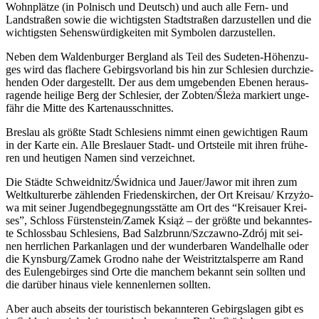
Wohn­plät­ze (in Pol­nisch und Deutsch) und auch alle Fern- und
Land­stra­ßen sowie die wich­tigs­ten Stadt­stra­ßen dar­zu­stel­len und die
wich­tigs­ten Sehens­wür­dig­kei­ten mit Sym­bo­len darzustellen.
Neben dem Wal­den­bur­ger Berg­land als Teil des Sude­ten-Höhen­zu­
ges wird das fla­che­re Gebirgs­vor­land bis hin zur Schle­si­en durch­zie­
hen­den Oder dar­ge­stellt. Der aus dem umge­ben­den Ebe­nen her­aus­
ra­gen­de hei­li­ge Berg der Schle­si­er, der Zobten/Śleża mar­kiert unge­
fähr die Mit­te des Kartenausschnittes.
Bres­lau als größ­te Stadt Schle­si­ens nimmt einen gewich­ti­gen Raum
in der Kar­te ein. Alle Bres­lau­er Stadt- und Orts­tei­le mit ihren frü­he­
ren und heu­ti­gen Namen sind verzeichnet.
Die Städ­te Schweidnitz/Świdnica und Jauer/Jawor mit ihren zum
Welt­kul­tur­er­be zäh­len­den Frie­dens­kir­chen, der Ort Kreisau/ Krzyżo­
wa mit sei­ner Jugend­be­geg­nungs­stät­te am Ort des “Krei­sau­er Krei­
ses”, Schloss Fürstenstein/Zamek Książ – der größ­te und bekann­tes­
te Schloss­bau Schle­si­ens, Bad Salz­brun­n/Szc­zaw­no-Zdrój mit sei­
nen herr­li­chen Park­an­la­gen und der wun­der­ba­ren Wan­del­hal­le oder
die Kynsburg/Zamek Grod­no nahe der Wei­stritz­tal­sper­re am Rand
des Eulen­ge­bir­ges sind Orte die man­chem bekannt sein soll­ten und
die dar­über hin­aus vie­le ken­nen­ler­nen sollten.
Aber auch abseits der tou­ris­tisch bekann­te­ren Gebirgs­la­gen gibt es