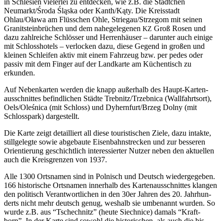
in Schle­si­en vie­ler­lei zu ent­de­cken, wie z.B. die Städt­chen
Neumarkt/Środa Śląs­ka oder Kanth/Kąty. Die Kreis­stadt
Ohlau/Oława am Flüss­chen Ohle, Striegau/Strzegom mit sei­nen
Gra­nit­stein­brü­chen und dem nahe­ge­le­ge­nen
Groß Rosen und
KZ
dazu zahl­rei­che Schlös­ser und Her­ren­häu­ser – dar­un­ter auch eini­ge
mit Schloss­ho­tels – ver­lo­cken dazu, die­se Gegend in gro­ßen und
klei­nen Schlei­fen aktiv mit einem Fahr­zeug bzw. per pedes oder
pas­siv mit dem Fin­ger auf der Land­kar­te am Küchen­tisch zu
erkunden.
Auf Neben­kar­ten wer­den die knapp außer­halb des Haupt-Kar­ten­
aus­schnit­tes befind­li­chen Städ­te Trebnitz/Trzebnica (Wall­fahrts­ort),
Oels/Oleśnica (mit Schloss) und Dyhernfurt/Brzeg Dol­ny (mit
Schloss­park) dargestellt.
Die Kar­te zeigt detail­liert all die­se tou­ris­ti­schen Zie­le, dazu intak­te,
still­ge­leg­te sowie abge­bau­te Eisen­bahn­stre­cken und zur bes­se­ren
Ori­en­tie­rung geschicht­lich inter­es­sier­ter Nut­zer neben den aktu­el­len
auch die Kreis­gren­zen von 1937.
Alle 1300 Orts­na­men sind in Pol­nisch und Deutsch wie­der­ge­ge­ben.
166 his­to­ri­sche Orts­na­men inner­halb des Kar­ten­aus­schnit­tes klan­gen
den poli­tisch Ver­ant­wort­li­chen in den 30er Jah­ren des 20. Jahr­hun­
derts nicht mehr deutsch genug, wes­halb sie umbe­nannt wur­den. So
wur­de z.B. aus “Tschech­nitz” (heu­te Siech­nice) damals “Kraft­
born”. In der Kar­te sind sowohl die his­to­ri­schen, als auch die bis