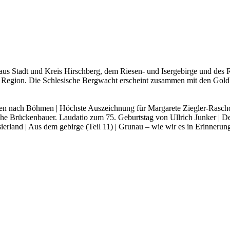
n aus Stadt und Kreis Hirsch­berg, dem Rie­sen- und Iser­ge­bir­ge und des Rie
der Regi­on. Die Schle­si­sche Berg­wacht erscheint zusam­men mit den Gol
en nach Böh­men | Höchs­te Aus­zeich­nung für Mar­ga­re­te Zieg­ler-Rasch­
sche Brü­cken­bau­er. Lau­da­tio zum 75. Geburts­tag von Ull­rich Jun­ker | Der
e­si­er­land | Aus dem gebir­ge (Teil 11) | Gru­n­au – wie wir es in Erin­ne­r