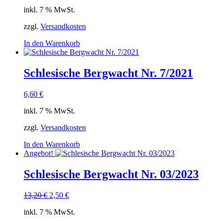
inkl. 7 % MwSt.
zzgl.
Versandkosten
In den Warenkorb
Schlesische Bergwacht Nr. 7/2021
6,60
€
inkl. 7 % MwSt.
zzgl.
Versandkosten
In den Warenkorb
Angebot!
Schlesische Bergwacht Nr. 03/2023
Ursprünglicher
Aktueller
13,20
€
2,50
€
Preis
Preis
inkl. 7 % MwSt.
war:
ist: