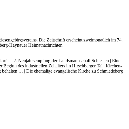
­sen­ge­birgs­ver­eins. Die Zeit­schrift erscheint zwei­mo­nat­lich im 74.
d­berg-Hay­nau­er Heimatnachrichten.
dorf — 2. Neu­jahrs­emp­fang der Lands­mann­schaft Schle­si­en | Eine
 Beginn des indus­tri­el­len Zeit­al­ters im Hirsch­ber­ger Tal | Kir­chen­
ung behal­ten … | Die ehe­ma­li­ge evan­ge­li­sche Kir­che zu Schmie­de­berg