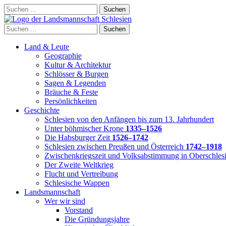
Skip
Suchen
to
nach:
content
Suchen
nach:
Land & Leute
Geographie
Kultur & Architektur
Schlösser & Burgen
Sagen & Legenden
Bräuche & Feste
Persönlichkeiten
Geschichte
Schlesien von den Anfängen bis zum 13. Jahrhundert
Unter böhmischer Krone
1335–1526
Die Habsburger Zeit
1526–1742
Schlesien zwischen Preußen und Österreich
1742–1918
Zwischenkriegszeit und Volksabstimmung in Oberschles
Der Zweite Weltkrieg
Flucht und Vertreibung
Schlesische Wappen
Landsmannschaft
Wer wir sind
Vorstand
Die Gründungsjahre