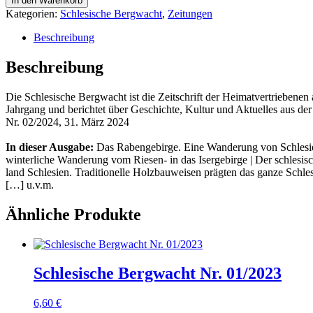
In den Warenkorb
Nr.
Kategorien:
Schlesische Bergwacht
,
Zeitungen
02/2024
Menge
Beschreibung
Beschreibung
Die Schle­si­sche Berg­wacht ist die Zeit­schrift der Hei­mat­ver­trie­be­ne
Jahr­gang und berich­tet über Geschich­te, Kul­tur und Aktu­el­les aus 
Nr. 02/2024, 31. März 2024
In die­ser Aus­ga­be:
Das Raben­ge­bir­ge. Eine Wan­de­rung von Schle­si­
win­ter­li­che Wan­de­rung vom Rie­sen- in das Iser­ge­bir­ge | Der schle­si­
land Schle­si­en. Tra­di­tio­nel­le Holz­bau­wei­sen präg­ten das gan­ze Schl
[…] u.v.m.
Ähnliche Produkte
Schlesische Bergwacht Nr. 01/2023
6,60
€