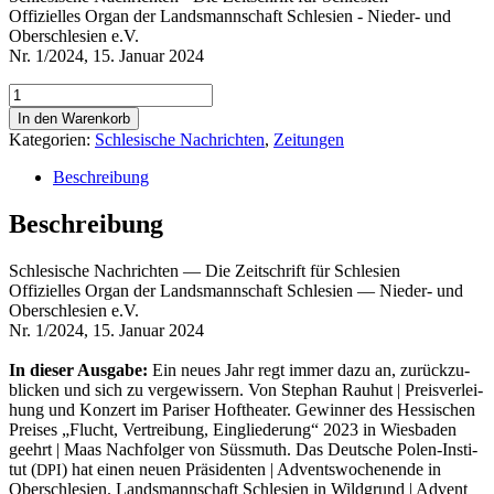
Offizielles Organ der Landsmannschaft Schlesien - Nieder- und
Oberschlesien e.V.
Nr. 1/2024, 15. Januar 2024
Schlesische
Nachrichten
In den Warenkorb
Nr.
Kategorien:
Schlesische Nachrichten
,
Zeitungen
1/2024
Menge
Beschreibung
Beschreibung
Schle­si­sche Nach­rich­ten — Die Zeit­schrift für Schlesien
Offi­zi­el­les Organ der Lands­mann­schaft Schle­si­en — Nie­der- und
Ober­schle­si­en e.V.
Nr. 1/2024, 15. Janu­ar 2024
In die­ser Aus­ga­be:
Ein neu­es Jahr regt immer dazu an, zurück­zu­
bli­cken und sich zu ver­ge­wis­sern. Von Ste­phan Rau­hut | Preis­ver­lei­
hung und Kon­zert im Pari­ser Hof­thea­ter. Gewin­ner des Hes­si­schen
Prei­ses „Flucht, Ver­trei­bung, Ein­glie­de­rung“ 2023 in Wies­ba­den
geehrt | Maas Nach­fol­ger von Süss­muth. Das Deut­sche Polen-Insti­
tut (
) hat einen neu­en Prä­si­den­ten | Advents­wo­chen­en­de in
DPI
Ober­schle­si­en. Lands­mann­schaft Schle­si­en in Wild­grund | Advent