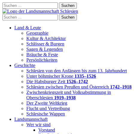
Skip
Suchen
to
nach:
content
Suchen
nach:
Land & Leute
Geographie
Kultur & Architektur
Schlösser & Burgen
Sagen & Legenden
Bräuche & Feste
Persönlichkeiten
Geschichte
Schlesien von den Anfängen bis zum 13. Jahrhundert
Unter böhmischer Krone
1335–1526
Die Habsburger Zeit
1526–1742
Schlesien zwischen Preußen und Österreich
1742–1918
Zwischenkriegszeit und Volksabstimmung in
Oberschlesien
1919–1938
Der Zweite Weltkrieg
Flucht und Vertreibung
Schlesische Wappen
Landsmannschaft
Wer wir sind
Vorstand