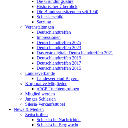
Die Gründungsjahre
Historischer Überblick
Die Bundesvorsitzenden seit 1950
Schlesierschild
Satzung
Veranstaltungen
Deutschlandtreffen
Impressionen
Deutschlandtreffen 2025
Deutschlandtreffen 2023
Das erste digitale Deutschlandtreffen 2021
Deutschlandtreffen 2019
Deutschlandtreffen 2017
Deutschlandtreffen 2015
Landesverbände
Landesverband Bayern
Korporative Mitglieder
Trachtengruppen
ARGE
Mitglied werden
Junges Schlesien
Silesia-Verkaufsstübel
News & Medien
Zeitschriften
Schlesische Nachrichten
Schlesische Bergwacht