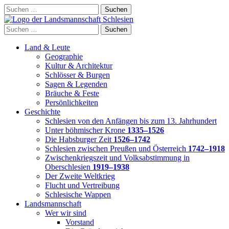
Skip
Suchen
to
nach:
content
Suchen
nach:
Land & Leute
Geographie
Kultur & Architektur
Schlösser & Burgen
Sagen & Legenden
Bräuche & Feste
Persönlichkeiten
Geschichte
Schlesien von den Anfängen bis zum 13. Jahrhundert
Unter böhmischer Krone
1335–1526
Die Habsburger Zeit
1526–1742
Schlesien zwischen Preußen und Österreich
1742–1918
Zwischenkriegszeit und Volksabstimmung in
Oberschlesien
1919–1938
Der Zweite Weltkrieg
Flucht und Vertreibung
Schlesische Wappen
Landsmannschaft
Wer wir sind
Vorstand