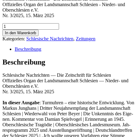
Offizielles Organ der Landsmannschaft Schlesien - Nieder- und
Oberschlesien e.V.
Nr. 3/2025, 15. März 2025
Schlesische
Nachrichten
In den Warenkorb
Nr.
Kategorien:
Schlesische Nachrichten
,
Zeitungen
3/2025
Menge
Beschreibung
Beschreibung
Schle­si­sche Nach­rich­ten — Die Zeit­schrift für Schlesien
Offi­zi­el­les Organ der Lands­mann­schaft Schle­si­en — Nie­der- und
Ober­schle­si­en e.V.
Nr. 3/2025, 15. März 2025
In die­ser Aus­ga­be
: Turm­uh­ren – eine his­to­ri­sche Ent­wick­lung. Von
Mar­kus Jung­hans | Drit­ter Neu­jahrs­emp­fang der Lands­mann­schaft
Schle­si­en | Wie­der­wahl von Peter Bey­er | Die Unkennt­nis des Eige­
nen. Kom­men­tar von Dami­an Spiel­vo­gel | Erin­ne­rung an 1945.
Ober­schle­si­sche Tra­gö­die | Ober­schle­si­sches Lan­des­mu­se­um. Jah­
res­pro­gramm 2025 und Aus­stel­lungs­er­öff­nung | Deutsch­land­tref­fen
der Schle­si­er 2025 | „Ich woll­te unse­ren Vor­fah­ren eine Stim­me