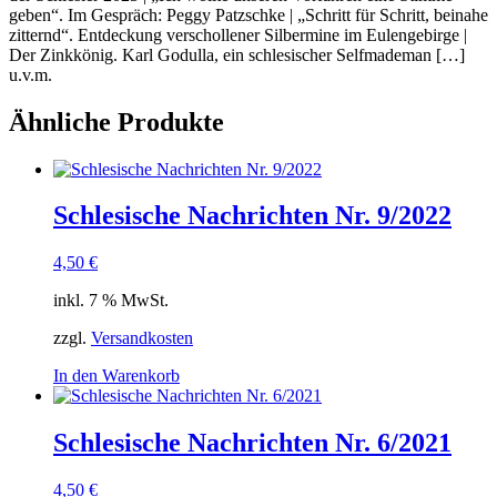
geben“. Im Gespräch: Peg­gy Patzschke | „Schritt für Schritt, bei­na­he
zit­ternd“. Ent­de­ckung ver­schol­le­ner Sil­ber­mi­ne im Eulen­ge­bir­ge |
Der Zink­kö­nig. Karl Godul­la, ein schle­si­scher Self­made­man […]
u.v.m.
Ähnliche Produkte
Schlesische Nachrichten Nr. 9/2022
4,50
€
inkl. 7 % MwSt.
zzgl.
Versandkosten
In den Warenkorb
Schlesische Nachrichten Nr. 6/2021
4,50
€