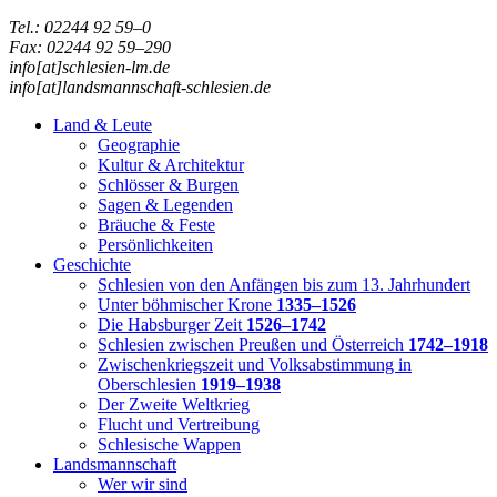
Tel.: 02244 92 59–0
Fax: 02244 92 59–290
info[at]schlesien-lm.de
info[at]landsmannschaft-schlesien.de
Land & Leute
Geographie
Kultur & Architektur
Schlösser & Burgen
Sagen & Legenden
Bräuche & Feste
Persönlichkeiten
Geschichte
Schlesien von den Anfängen bis zum 13. Jahrhundert
Unter böhmischer Krone
1335–1526
Die Habsburger Zeit
1526–1742
Schlesien zwischen Preußen und Österreich
1742–1918
Zwischenkriegszeit und Volksabstimmung in
Oberschlesien
1919–1938
Der Zweite Weltkrieg
Flucht und Vertreibung
Schlesische Wappen
Landsmannschaft
Wer wir sind