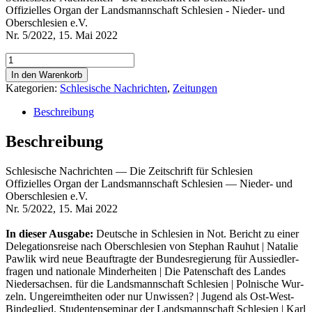
Offizielles Organ der Landsmannschaft Schlesien - Nieder- und
Oberschlesien e.V.
Nr. 5/2022, 15. Mai 2022
Schlesische
Nachrichten
In den Warenkorb
Nr.
Kategorien:
Schlesische Nachrichten
,
Zeitungen
5/2022
Menge
Beschreibung
Beschreibung
Schle­si­sche Nach­rich­ten — Die Zeit­schrift für Schlesien
Offi­zi­el­les Organ der Lands­mann­schaft Schle­si­en — Nie­der- und
Ober­schle­si­en e.V.
Nr. 5/2022, 15. Mai 2022
In die­ser Aus­ga­be:
Deut­sche in Schle­si­en in Not. Bericht zu einer
Dele­ga­ti­ons­rei­se nach Ober­schle­si­en von Ste­phan Rau­hut | Nata­lie
Paw­lik wird neue Beauf­trag­te der Bun­des­re­gie­rung für Aus­sied­ler­
fra­gen und natio­na­le Min­der­hei­ten | Die Paten­schaft des Lan­des
Nie­der­sach­sen. für die Lands­mann­schaft Schle­si­en | Pol­ni­sche Wur­
zeln. Unge­reimt­hei­ten oder nur Unwis­sen? | Jugend als Ost-West-
Bin­de­glied. Stu­den­ten­se­mi­nar der Lands­mann­schaft Schle­si­en | Karl