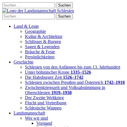
Skip
Suchen
to
nach:
content
Suchen
nach:
Land & Leute
Geographie
Kultur & Architektur
Schlösser & Burgen
Sagen & Legenden
Bräuche & Feste
Persönlichkeiten
Geschichte
Schlesien von den Anfängen bis zum 13. Jahrhundert
Unter böhmischer Krone
1335–1526
Die Habsburger Zeit
1526–1742
Schlesien zwischen Preußen und Österreich
1742–1918
Zwischenkriegszeit und Volksabstimmung in
Oberschlesien
1919–1938
Der Zweite Weltkrieg
Flucht und Vertreibung
Schlesische Wappen
Landsmannschaft
Wer wir sind
Vorstand