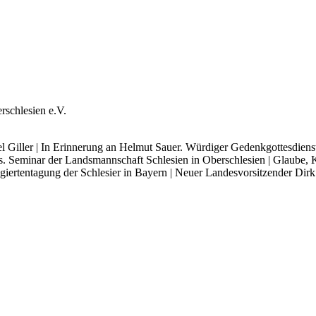
­schle­si­en e.V.
Gil­ler | In Erin­ne­rung an Hel­mut Sau­er. Wür­di­ger Gedenk­got­tes­dienst 
ns. Semi­nar der Lands­mann­schaft Schle­si­en in Ober­schle­si­en | Glau­be,
ier­ten­ta­gung der Schle­si­er in Bay­ern | Neu­er Lan­des­vor­sit­zen­der Di