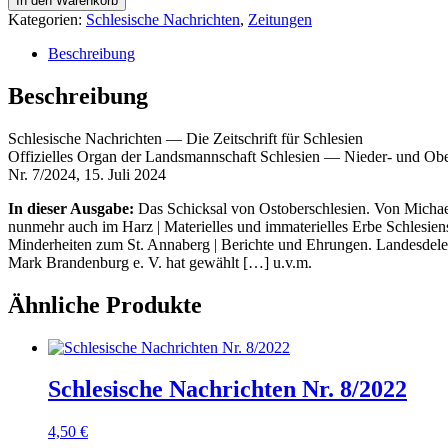
In den Warenkorb
Nr.
Kategorien:
Schlesische Nachrichten
,
Zeitungen
7/2024
Menge
Beschreibung
Beschreibung
Schle­si­sche Nach­rich­ten — Die Zeit­schrift für Schlesien
Offi­zi­el­les Organ der Lands­mann­schaft Schle­si­en — Nie­der- und Ober
Nr. 7/2024, 15. Juli 2024
In die­ser Aus­ga­be:
Das Schick­sal von Ost­ober­schle­si­en. Von Micha­el 
nun­mehr auch im Harz | Mate­ri­el­les und imma­te­ri­el­les Erbe Schle­si­e
Min­der­hei­ten zum St. Anna­berg | Berich­te und Ehrun­gen. Lan­des­de­le­g
Mark Bran­den­burg e. V. hat gewählt […] u.v.m.
Ähnliche Produkte
Schlesische Nachrichten Nr. 8/2022
4,50
€