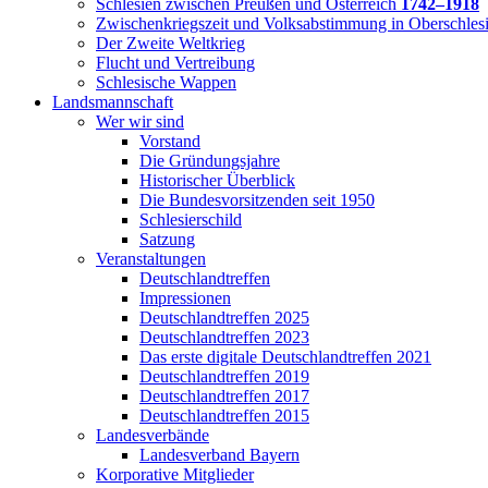
Schlesien zwischen Preußen und Österreich
1742–1918
Zwischenkriegszeit und Volksabstimmung in Oberschles
Der Zweite Weltkrieg
Flucht und Vertreibung
Schlesische Wappen
Landsmannschaft
Wer wir sind
Vorstand
Die Gründungsjahre
Historischer Überblick
Die Bundesvorsitzenden seit 1950
Schlesierschild
Satzung
Veranstaltungen
Deutschlandtreffen
Impressionen
Deutschlandtreffen 2025
Deutschlandtreffen 2023
Das erste digitale Deutschlandtreffen 2021
Deutschlandtreffen 2019
Deutschlandtreffen 2017
Deutschlandtreffen 2015
Landesverbände
Landesverband Bayern
Korporative Mitglieder