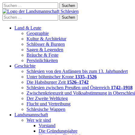
Skip
Suchen
to
nach:
content
Suchen
nach:
Land & Leute
Geographie
Kultur & Architektur
Schlösser & Burgen
Sagen & Legenden
Bräuche & Feste
Persönlichkeiten
Geschichte
Schlesien von den Anfängen bis zum 13. Jahrhundert
Unter böhmischer Krone
1335–1526
Die Habsburger Zeit
1526–1742
Schlesien zwischen Preußen und Österreich
1742–1918
Zwischenkriegszeit und Volksabstimmung in Oberschles
Der Zweite Weltkrieg
Flucht und Vertreibung
Schlesische Wappen
Landsmannschaft
Wer wir sind
Vorstand
Die Gründungsjahre