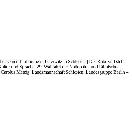
in sei­ner Tauf­kir­che in Peter­witz in Schle­si­en | Der Rübe­zahl steht
 Kul­tur und Spra­che. 29. Wall­fahrt der Natio­na­len und Eth­ni­schen
rk Caro­lus Met­zig. Lands­mann­schaft Schle­si­en, Lan­des­grup­pe Ber­lin –