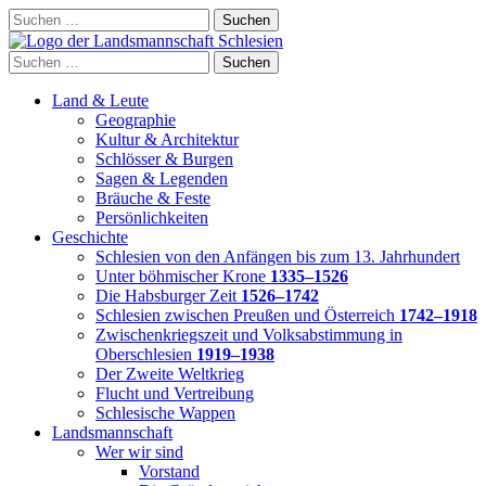
Skip
Suchen
to
nach:
content
Suchen
nach:
Land & Leute
Geographie
Kultur & Architektur
Schlösser & Burgen
Sagen & Legenden
Bräuche & Feste
Persönlichkeiten
Geschichte
Schlesien von den Anfängen bis zum 13. Jahrhundert
Unter böhmischer Krone
1335–1526
Die Habsburger Zeit
1526–1742
Schlesien zwischen Preußen und Österreich
1742–1918
Zwischenkriegszeit und Volksabstimmung in
Oberschlesien
1919–1938
Der Zweite Weltkrieg
Flucht und Vertreibung
Schlesische Wappen
Landsmannschaft
Wer wir sind
Vorstand