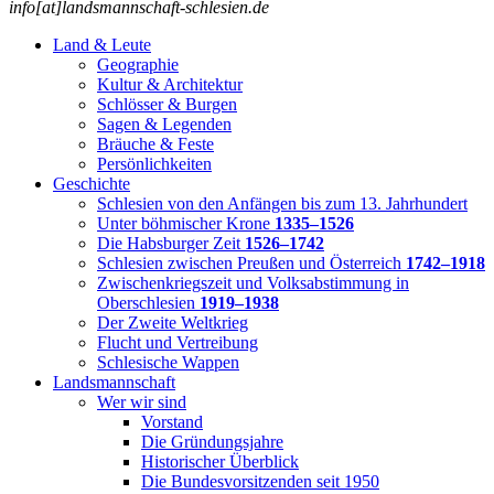
info[at]landsmannschaft-schlesien.de
Land & Leute
Geographie
Kultur & Architektur
Schlösser & Burgen
Sagen & Legenden
Bräuche & Feste
Persönlichkeiten
Geschichte
Schlesien von den Anfängen bis zum 13. Jahrhundert
Unter böhmischer Krone
1335–1526
Die Habsburger Zeit
1526–1742
Schlesien zwischen Preußen und Österreich
1742–1918
Zwischenkriegszeit und Volksabstimmung in
Oberschlesien
1919–1938
Der Zweite Weltkrieg
Flucht und Vertreibung
Schlesische Wappen
Landsmannschaft
Wer wir sind
Vorstand
Die Gründungsjahre
Historischer Überblick
Die Bundesvorsitzenden seit 1950