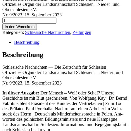
Offizielles Organ der Landsmannschaft Schlesien - Nieder- und
Oberschlesien e.V.
Nr. 9/2023, 15. September 2023
Schlesische
Nachrichten
In den Warenkorb
Nr.
Kategorien:
Schlesische Nachrichten
,
Zeitungen
9/2023
Menge
Beschreibung
Beschreibung
Schle­si­sche Nach­rich­ten — Die Zeit­schrift für Schlesien
Offi­zi­el­les Organ der Lands­mann­schaft Schle­si­en — Nie­der- und
Ober­schle­si­en e.V.
Nr. 9/2023, 15. Sep­tem­ber 2023
In die­ser Aus­ga­be:
Der Mensch – Wolf oder Schaf? Unse­re
Geschich­te ist mit Blut geschrie­ben. Von Wolf­gang Kay | Dr. Bernd
Fabri­ti­us bleibt Prä­si­dent des Bun­des der Ver­trie­be­nen | Zum Tod
des Prä­la­ten Paul Pyrchal­la. Nach­ruf auf einen Arbei­ter im Wein­
stock des Herrn | Deutsch als Min­der­hei­ten­spra­che in Polen. Ant­
wor­ten des pol­ni­schen Bil­dungs­mi­nis­ters und neue Kam­pa­gne |
Lands­mann­schaft in Schle­si­en. Infor­ma­ti­ons- und Begeg­nungs­fahrt
nach Schle­si­en […] u.v.m.