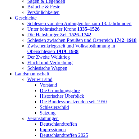
Sagen & Legenden
Bräuche & Feste
Persönlichkeiten
Geschichte
Schlesien von den Anfängen bis zum 13. Jahrhundert
Unter böhmischer Krone
1335–1526
Die Habsburger Zeit
1526–1742
Schlesien zwischen Preußen und Österreich
1742–1918
Zwischenkriegszeit und Volksabstimmung in
Oberschlesien
1919–1938
Der Zweite Weltkrieg
Flucht und Vertreibung
Schlesische Wappen
Landsmannschaft
Wer wir sind
Vorstand
Die Gründungsjahre
Historischer Überblick
Die Bundesvorsitzenden seit 1950
Schlesierschild
Satzung
Veranstaltungen
Deutschlandtreffen
Impressionen
Deutschlandtreffen 2025