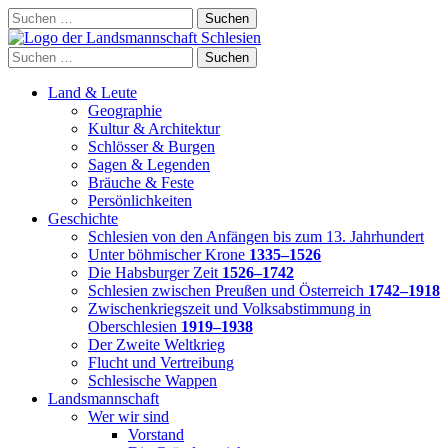
Skip
Suchen
to
nach:
content
Suchen
nach:
Land & Leute
Geographie
Kultur & Architektur
Schlösser & Burgen
Sagen & Legenden
Bräuche & Feste
Persönlichkeiten
Geschichte
Schlesien von den Anfängen bis zum 13. Jahrhundert
Unter böhmischer Krone
1335–1526
Die Habsburger Zeit
1526–1742
Schlesien zwischen Preußen und Österreich
1742–1918
Zwischenkriegszeit und Volksabstimmung in
Oberschlesien
1919–1938
Der Zweite Weltkrieg
Flucht und Vertreibung
Schlesische Wappen
Landsmannschaft
Wer wir sind
Vorstand