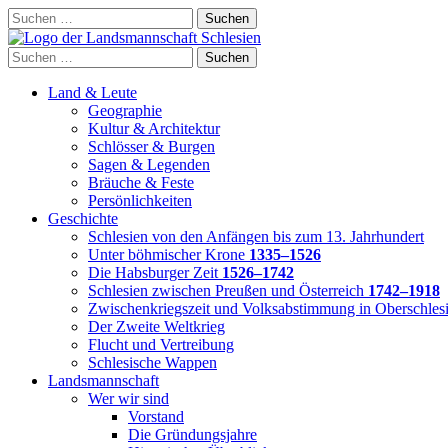
Skip
Suchen
to
nach:
content
Suchen
nach:
Land & Leute
Geographie
Kultur & Architektur
Schlösser & Burgen
Sagen & Legenden
Bräuche & Feste
Persönlichkeiten
Geschichte
Schlesien von den Anfängen bis zum 13. Jahrhundert
Unter böhmischer Krone
1335–1526
Die Habsburger Zeit
1526–1742
Schlesien zwischen Preußen und Österreich
1742–1918
Zwischenkriegszeit und Volksabstimmung in Oberschles
Der Zweite Weltkrieg
Flucht und Vertreibung
Schlesische Wappen
Landsmannschaft
Wer wir sind
Vorstand
Die Gründungsjahre