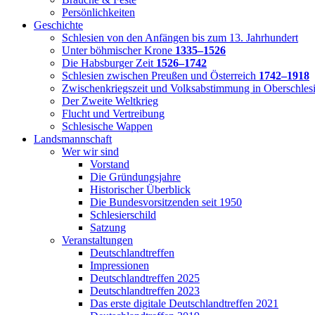
Persönlichkeiten
Geschichte
Schlesien von den Anfängen bis zum 13. Jahrhundert
Unter böhmischer Krone
1335–1526
Die Habsburger Zeit
1526–1742
Schlesien zwischen Preußen und Österreich
1742–1918
Zwischenkriegszeit und Volksabstimmung in Oberschles
Der Zweite Weltkrieg
Flucht und Vertreibung
Schlesische Wappen
Landsmannschaft
Wer wir sind
Vorstand
Die Gründungsjahre
Historischer Überblick
Die Bundesvorsitzenden seit 1950
Schlesierschild
Satzung
Veranstaltungen
Deutschlandtreffen
Impressionen
Deutschlandtreffen 2025
Deutschlandtreffen 2023
Das erste digitale Deutschlandtreffen 2021