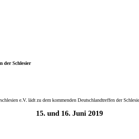
n der Schlesier
schle­si­en e.V. lädt zu dem kom­men­den Deutsch­land­tref­fen der Schle­si
15. und 16. Juni 2019