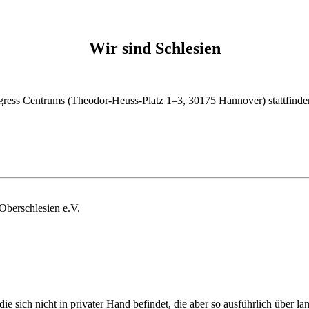
Wir sind Schlesien
n­gress Cen­trums (Theo­dor-Heuss-Platz 1–3, 30175 Han­no­ver) stattfind
Ober­schle­sien e.V.
ie sich nicht in privater Hand befindet, die aber so ausführlich über l