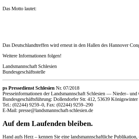
Das Mot­to lautet:
Das Deutsch­land­tref­fen wird erneut in den Hal­len des Han­no­ver Co
Wei­te­re Infor­ma­tio­nen folgen!
Lands­mann­schaft Schlesien
Bundesgeschäftsstelle
ps Pres­se­dienst Schle­sien
Nr. 07/2018
Pres­se­in­for­ma­tio­nen der Lands­mann­schaft Schle­sien — Nie­der– und 
Bun­des­ge­schäfts­füh­rung: Dol­len­dor­fer Str. 412, 53639 Königswinter
Tel.: (02244) 9259–0, Fax: (02244) 9259–290
E‑Mail: presse@landsmannschaft-schlesien.de
Auf dem Laufenden bleiben.
Hand aufs Herz – kennen Sie eine landsmannschaftliche Publikation, d