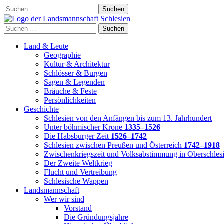
Skip
Suchen
to
nach:
content
Suchen
nach:
Land & Leute
Geographie
Kultur & Architektur
Schlösser & Burgen
Sagen & Legenden
Bräuche & Feste
Persönlichkeiten
Geschichte
Schlesien von den Anfängen bis zum 13. Jahrhundert
Unter böhmischer Krone
1335–1526
Die Habsburger Zeit
1526–1742
Schlesien zwischen Preußen und Österreich
1742–1918
Zwischenkriegszeit und Volksabstimmung in Oberschles
Der Zweite Weltkrieg
Flucht und Vertreibung
Schlesische Wappen
Landsmannschaft
Wer wir sind
Vorstand
Die Gründungsjahre