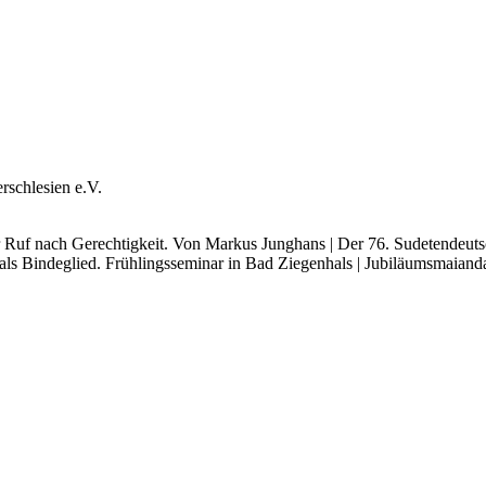
­schle­si­en e.V.
uf nach Gerech­tig­keit. Von Mar­kus Jung­hans | Der 76. Sude­ten­deut­sch
s Bin­de­glied. Früh­lings­se­mi­nar in Bad Zie­gen­hals | Jubi­lä­ums­mai­an­d