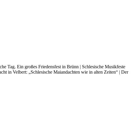
e Tag. Ein gro­ßes Frie­dens­fest in Brünn | Schle­si­sche Musik­fes­te
acht in Vel­bert: „Schle­si­sche Mai­an­dach­ten wie in alten Zei­ten“ | Der