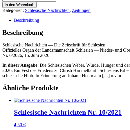
Nachrichten
In den Warenkorb
Nr.
Kategorien:
Schlesische Nachrichten
,
Zeitungen
6/2026
Menge
Beschreibung
Beschreibung
Schle­si­sche Nach­rich­ten — Die Zeit­schrift für Schlesien
Offi­zi­el­les Organ der Lands­mann­schaft Schle­si­en — Nie­der- und Ober
Nr. 6/2026, 15. Juni 2026
In die­ser Aus­ga­be
: Die Schle­si­schen Weber. Wür­de, Hun­ger und der R
2026. Ein Fest des Frie­dens zu Chris­ti Him­mel­fahrt | Schle­si­ens Erbe al
schle­si­sche Hiob. In Erin­ne­rung an Johann Heer­mann […] u.v.m.
Ähnliche Produkte
Schlesische Nachrichten Nr. 10/2021
4,50
€