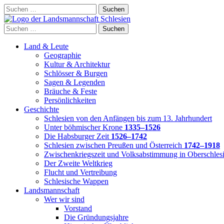
Skip
Suchen
to
nach:
content
Suchen
nach:
Land & Leute
Geographie
Kultur & Architektur
Schlösser & Burgen
Sagen & Legenden
Bräuche & Feste
Persönlichkeiten
Geschichte
Schlesien von den Anfängen bis zum 13. Jahrhundert
Unter böhmischer Krone
1335–1526
Die Habsburger Zeit
1526–1742
Schlesien zwischen Preußen und Österreich
1742–1918
Zwischenkriegszeit und Volksabstimmung in Oberschles
Der Zweite Weltkrieg
Flucht und Vertreibung
Schlesische Wappen
Landsmannschaft
Wer wir sind
Vorstand
Die Gründungsjahre