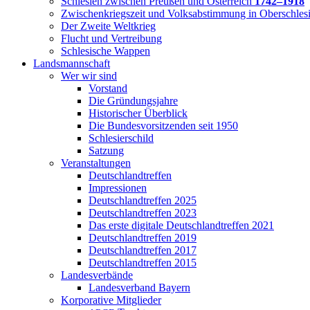
Schlesien zwischen Preußen und Österreich
1742–1918
Zwischenkriegszeit und Volksabstimmung in Oberschles
Der Zweite Weltkrieg
Flucht und Vertreibung
Schlesische Wappen
Landsmannschaft
Wer wir sind
Vorstand
Die Gründungsjahre
Historischer Überblick
Die Bundesvorsitzenden seit 1950
Schlesierschild
Satzung
Veranstaltungen
Deutschlandtreffen
Impressionen
Deutschlandtreffen 2025
Deutschlandtreffen 2023
Das erste digitale Deutschlandtreffen 2021
Deutschlandtreffen 2019
Deutschlandtreffen 2017
Deutschlandtreffen 2015
Landesverbände
Landesverband Bayern
Korporative Mitglieder